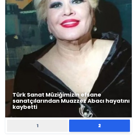
Türk Sanat Müziğimizin efsane
sanatçılarından Muazzez Abacı hayatını
kaybetti
1
2