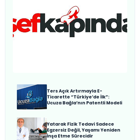
ŞefKapında Brings Michelin-
Quality Private Chef
Experiences to Homes, Villas
and Yachts Across Turkey
Ters Açık Artırmayla E-
Ticarette “Türkiye’de İlk”:
Ucuza Bağla’nın Patentli Modeli
Yatarak Fizik Tedavi Sadece
Egzersiz Değil, Yaşamı Yeniden
İnşa Etme Sürecidir