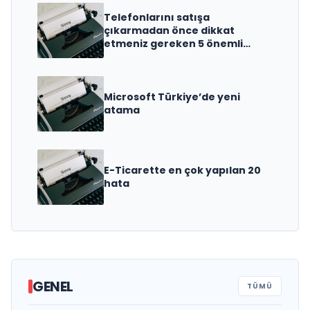
Telefonlarını satışa
çıkarmadan önce dikkat
etmeniz gereken 5 önemli
detay!
Microsoft Türkiye’de yeni
atama
E-Ticarette en çok yapılan 20
hata
MGD Genel Kurulu Yapıldı, Yeni
GENEL
TÜMÜ
MGD Başkanı Bülent Makar Oldu