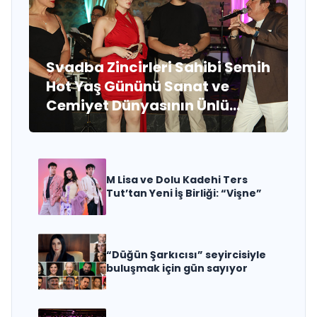
Svadba Zincirleri Sahibi Semih
Hot Yaş Gününü Sanat ve
Cemiyet Dünyasının Ünlü
İsimleriyle Kutladı!
M Lisa ve Dolu Kadehi Ters
Tut’tan Yeni İş Birliği: “Vişne”
“Düğün Şarkıcısı” seyircisiyle
buluşmak için gün sayıyor