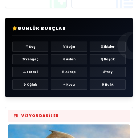
GÜNLÜK BURÇLAR
♈ Koç
♉ Boğa
♊ İkizler
♋ Yengeç
♌ Aslan
♍ Başak
♎ Terazi
♏ Akrep
♐ Yay
♑ Oğlak
♒ Kova
♓ Balık
VIZYONDAKILER