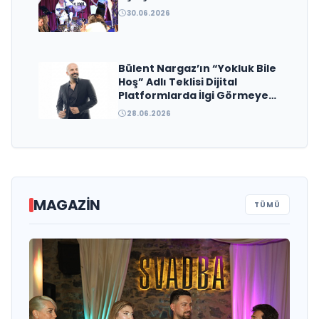
30.06.2026
Bülent Nargaz’ın “Yokluk Bile
Hoş” Adlı Teklisi Dijital
Platformlarda İlgi Görmeye
Devam Ediyor
28.06.2026
MAGAZIN
TÜMÜ