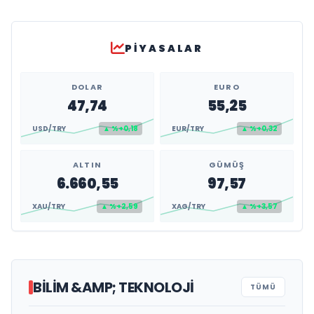
PIYASALAR
DOLAR
EURO
47,74
55,25
USD/TRY
▲ %+0,18
EUR/TRY
▲ %+0,32
ALTIN
GÜMÜŞ
6.660,55
97,57
XAU/TRY
▲ %+2,59
XAG/TRY
▲ %+3,57
BILIM &AMP; TEKNOLOJI
TÜMÜ