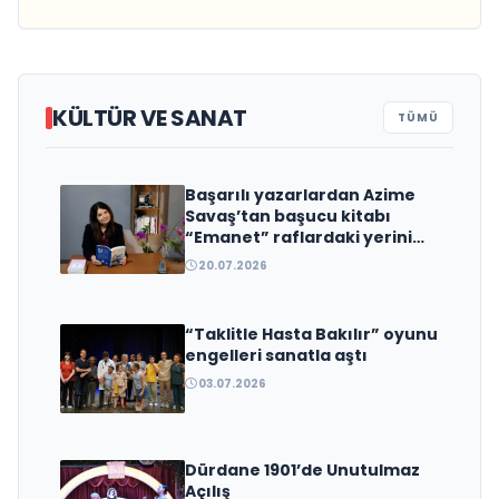
KÜLTÜR VE SANAT
TÜMÜ
Başarılı yazarlardan Azime
Edebiyat Dünyasında Bir Genç
Savaş’tan başucu kitabı
Deha Doğuyor: Dilruba Engin
“Emanet” raflardaki yerini
aldı
ve Zift Karası Evreni ‘AVENOİR’
20.07.2026
“Taklitle Hasta Bakılır” oyunu
engelleri sanatla aştı
03.07.2026
Dürdane 1901’de Unutulmaz
Açılış