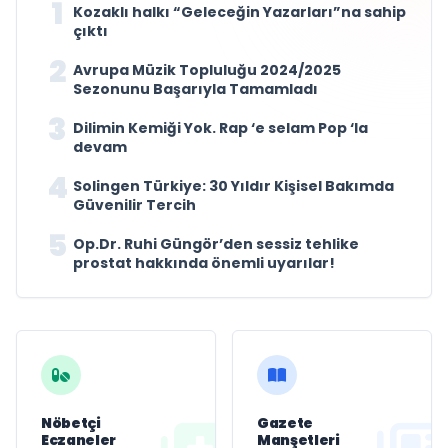
1
Kozaklı halkı “Geleceğin Yazarları”na sahip
çıktı
2
Avrupa Müzik Topluluğu 2024/2025
Sezonunu Başarıyla Tamamladı
3
Dilimin Kemiği Yok. Rap ‘e selam Pop ‘la
devam
4
Solingen Türkiye: 30 Yıldır Kişisel Bakımda
Güvenilir Tercih
5
Op.Dr. Ruhi Güngör’den sessiz tehlike
prostat hakkında önemli uyarılar!
Nöbetçi
Gazete
Eczaneler
Manşetleri