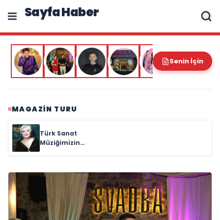
Sayfa Haber
Senin İçin
MAGAZIN TURU
Türk Sanat
Müziğimizin
efsane
sanatçılarından
Muazzez Abacı
hayatını kaybetti