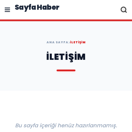
Sayfa Haber
ANA SAYFA
İLETIŞIM
İLETIŞIM
Bu sayfa içeriği henüz hazırlanmamış.