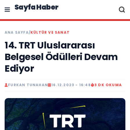
Sayfa Haber
ANA SAYFA
/
KÜLTÜR VE SANAT
14. TRT Uluslararası
Belgesel Ödülleri Devam
Ediyor
FURKAN TUNAHAN
16.12.2023 - 16:48
3 DK OKUMA