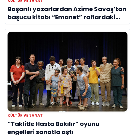
KÜLTÜR VE SANAT
Başarılı yazarlardan Azime Savaş’tan
başucu kitabı “Emanet” raflardaki
yerini aldı
KÜLTÜR VE SANAT
“Taklitle Hasta Bakılır” oyunu
engelleri sanatla aştı