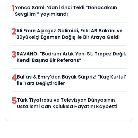
1
Yonca Samlı ‘dan İkinci Tekli “Donacaksın
Sevgilim “ yayımlandı
2
Ali Emre Açıkgöz Galimidi, Eski AB Bakanı ve
Büyükelçi Egemen Bağış ile Bir Araya Geldi
3
RAVANO: “Bodrum Artık Yeni St. Tropez Değil,
Kendi Başına Bir Referans”
4
Bullas & Emry'den Büyük Sürpriz! "Kaç Kurtul"
ile Tarz Değiştirdiler
5
Türk Tiyatrosu ve Televizyon Dünyasının
Usta İsmi Can Kolukısa Hayatını Kaybetti