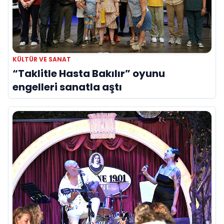
KÜLTÜR VE SANAT
“Taklitle Hasta Bakılır” oyunu
engelleri sanatla aştı