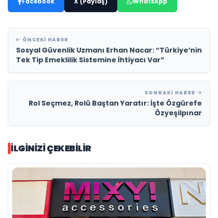
Facebook
X (Paylaş)
WhatsApp
ÖNCEKI HABER
Sosyal Güvenlik Uzmanı Erhan Nacar: “Türkiye’nin
Tek Tip Emeklilik Sistemine İhtiyacı Var”
SONRAKI HABER
Rol Seçmez, Rolü Baştan Yaratır: İşte Özgürefe
Özyeşilpınar
İLGINIZI ÇEKEBILIR