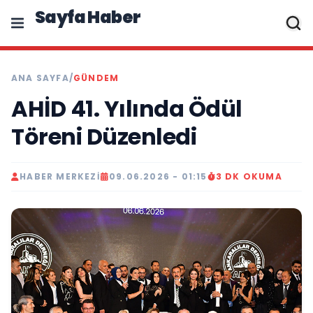
Sayfa Haber
ANA SAYFA
/
GÜNDEM
AHİD 41. Yılında Ödül
Töreni Düzenledi
HABER MERKEZI
09.06.2026 - 01:15
3 DK OKUMA