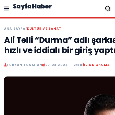
Sayfa Haber
ANA SAYFA
/
KÜLTÜR VE SANAT
Ali Telli “Durma” adlı şar
hızlı ve iddialı bir giriş yaptı
FURKAN TUNAHAN
27.08.2024 - 12:50
2 DK OKUMA