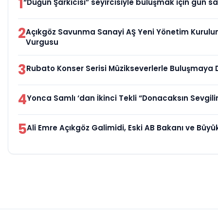
1
“Düğün Şarkıcısı” seyircisiyle buluşmak için gün sa
2
Açıkgöz Savunma Sanayi AŞ Yeni Yönetim Kurulun
Vurgusu
3
Rubato Konser Serisi Müzikseverlerle Buluşmaya
4
Yonca Samlı ‘dan İkinci Tekli “Donacaksın Sevgil
5
Ali Emre Açıkgöz Galimidi, Eski AB Bakanı ve Büyü