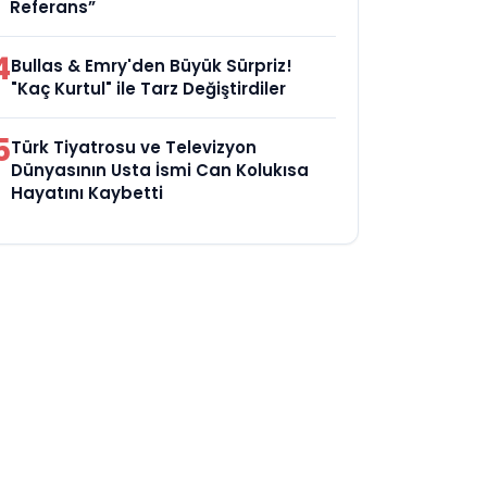
Referans”
4
Bullas & Emry'den Büyük Sürpriz!
"Kaç Kurtul" ile Tarz Değiştirdiler
5
Türk Tiyatrosu ve Televizyon
Dünyasının Usta İsmi Can Kolukısa
Hayatını Kaybetti