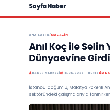
Sayfa Haber
ANA SAYFA
/
MAGAZIN
Anıl Koç ile Selin 
Dünyaevine Girdi
HABER MERKEZI
18.05.2026 - 00:45
2 D
İstanbul doğumlu, Malatya kökenli Anı
sektöründeki çalışmalarıyla tanınırk