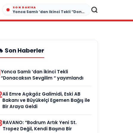
SON DAKIKA
Yonca Samlı ‘dan İkinci Tekli “Donacaksın Sevgilim “ yayımlandı
🔥 Son Haberler
1
Yonca Samlı ‘dan İkinci Tekli
“Donacaksın Sevgilim “ yayımlandı
2
Ali Emre Açıkgöz Galimidi, Eski AB
Bakanı ve Büyükelçi Egemen Bağış ile
Bir Araya Geldi
3
RAVANO: “Bodrum Artık Yeni St.
Tropez Değil, Kendi Başına Bir