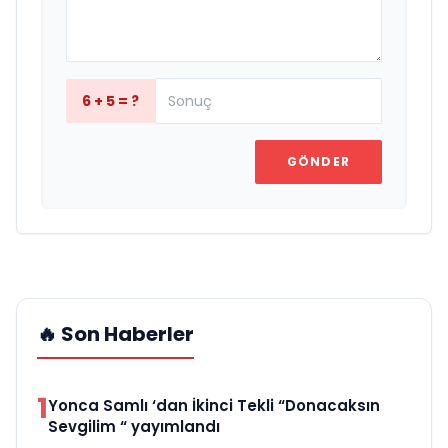
6 + 5 = ?
GÖNDER
🔥 Son Haberler
1
Yonca Samlı ‘dan İkinci Tekli “Donacaksın
Sevgilim “ yayımlandı