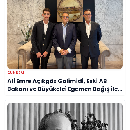
GÜNDEM
Ali Emre Açıkgöz Galimidi, Eski AB
Bakanı ve Büyükelçi Egemen Bağış ile
Bir Araya Geldi