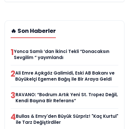
🔥 Son Haberler
1
Yonca Samlı ‘dan İkinci Tekli “Donacaksın
Sevgilim “ yayımlandı
2
Ali Emre Açıkgöz Galimidi, Eski AB Bakanı ve
Büyükelçi Egemen Bağış ile Bir Araya Geldi
3
RAVANO: “Bodrum Artık Yeni St. Tropez Değil,
Kendi Başına Bir Referans”
4
Bullas & Emry'den Büyük Sürpriz! "Kaç Kurtul"
ile Tarz Değiştirdiler