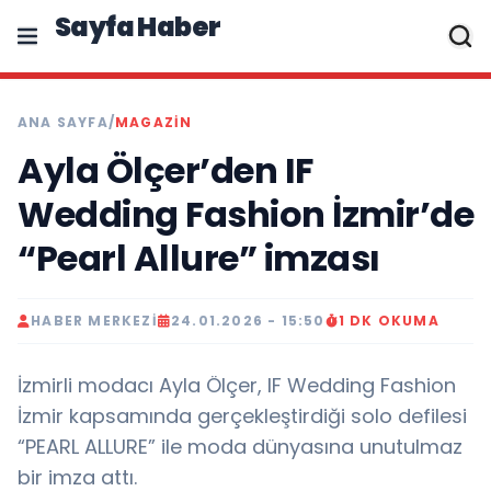
Sayfa Haber
ANA SAYFA
/
MAGAZIN
Ayla Ölçer’den IF
Wedding Fashion İzmir’de
“Pearl Allure” imzası
HABER MERKEZI
24.01.2026 - 15:50
1 DK OKUMA
İzmirli modacı Ayla Ölçer, IF Wedding Fashion
İzmir kapsamında gerçekleştirdiği solo defilesi
“PEARL ALLURE” ile moda dünyasına unutulmaz
bir imza attı.