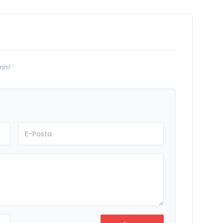
Aydınlıkevler’in
Lezzet Durağı Urfa
Damak
in!