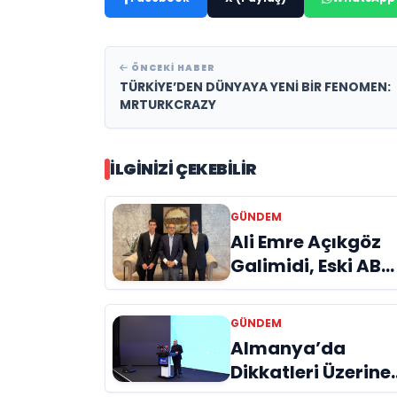
ÖNCEKI HABER
TÜRKİYE’DEN DÜNYAYA YENİ BİR FENOMEN:
MRTURKCRAZY
İLGINIZI ÇEKEBILIR
GÜNDEM
Ali Emre Açıkgöz
Galimidi, Eski AB
Bakanı ve
Büyükelçi Egemen
GÜNDEM
Bağış ile Bir Araya
Almanya’da
Geldi
Dikkatleri Üzerine
Çeken Türk