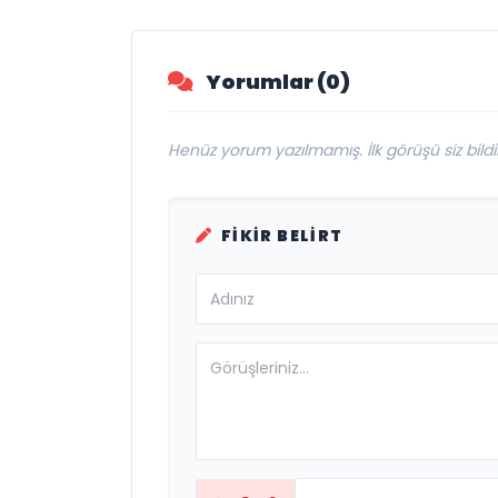
Firması: Taşyapı
Yorumlar (0)
Henüz yorum yazılmamış. İlk görüşü siz bildir
FIKIR BELIRT