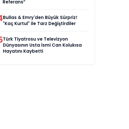
Referans”
4
Bullas & Emry'den Büyük Sürpriz!
"Kaç Kurtul" ile Tarz Değiştirdiler
5
Türk Tiyatrosu ve Televizyon
Dünyasının Usta İsmi Can Kolukısa
Hayatını Kaybetti