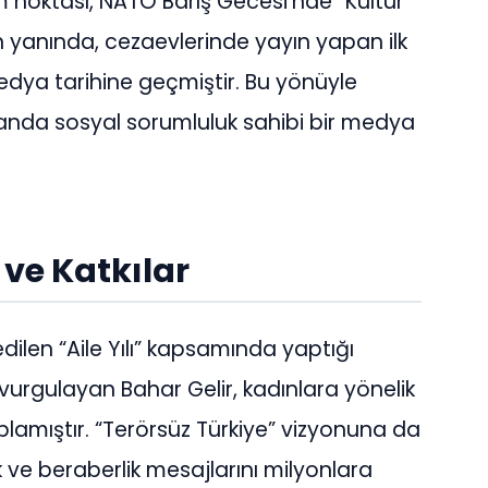
 noktası, NATO Barış Gecesi’nde “Kültür
n yanında, cezaevlerinde yayın yapan ilk
edya tarihine geçmiştir. Bu yönüyle
manda sosyal sorumluluk sahibi bir medya
 ve Katkılar
ilen “Aile Yılı” kapsamında yaptığı
vurgulayan Bahar Gelir, kadınlara yönelik
lamıştır. “Terörsüz Türkiye” vizyonuna da
ik ve beraberlik mesajlarını milyonlara