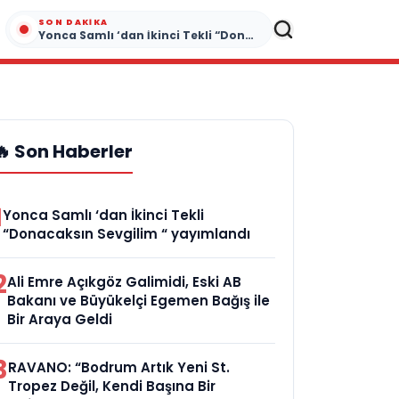
SON DAKIKA
Yonca Samlı ‘dan İkinci Tekli “Donacaksın Sevgilim “ yayımlandı
🔥 Son Haberler
1
Yonca Samlı ‘dan İkinci Tekli
“Donacaksın Sevgilim “ yayımlandı
2
Ali Emre Açıkgöz Galimidi, Eski AB
Bakanı ve Büyükelçi Egemen Bağış ile
Bir Araya Geldi
3
RAVANO: “Bodrum Artık Yeni St.
Tropez Değil, Kendi Başına Bir