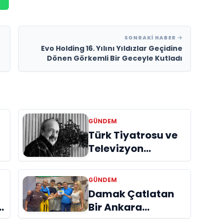
SONRAKI HABER
Evo Holding 16. Yılını Yıldızlar Geçidine
Dönen Görkemli Bir Geceyle Kutladı
GÜNDEM
Türk Tiyatrosu ve
Televizyon
Dünyasının Usta
İsmi Can Kolukısa
GÜNDEM
Hayatını Kaybetti
Damak Çatlatan
Bir Ankara
Hikâyesi