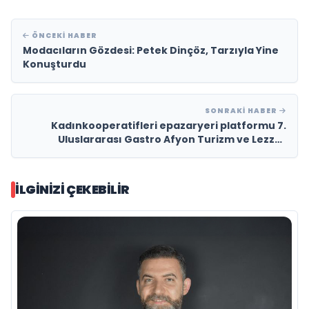
ÖNCEKI HABER
Modacıların Gözdesi: Petek Dinçöz, Tarzıyla Yine
Konuşturdu
SONRAKI HABER
Kadınkooperatifleri epazaryeri platformu 7.
Uluslararası Gastro Afyon Turizm ve Lezzet
Festivali’ne Damgasını Vurdu
İLGINIZI ÇEKEBILIR