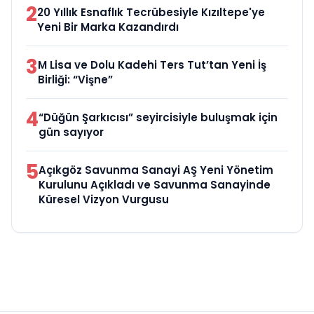
2
20 Yıllık Esnaflık Tecrübesiyle Kızıltepe'ye
Yeni Bir Marka Kazandırdı
3
M Lisa ve Dolu Kadehi Ters Tut’tan Yeni İş
Birliği: “Vişne”
4
“Düğün Şarkıcısı” seyircisiyle buluşmak için
gün sayıyor
5
Açıkgöz Savunma Sanayi AŞ Yeni Yönetim
Kurulunu Açıkladı ve Savunma Sanayinde
Küresel Vizyon Vurgusu