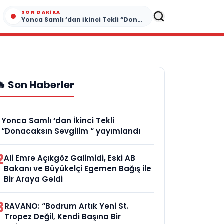
SON DAKIKA
Yonca Samlı ‘dan İkinci Tekli “Donacaksın Sevgilim “ yayımlandı
🔥 Son Haberler
1
Yonca Samlı ‘dan İkinci Tekli
“Donacaksın Sevgilim “ yayımlandı
2
Ali Emre Açıkgöz Galimidi, Eski AB
Bakanı ve Büyükelçi Egemen Bağış ile
Bir Araya Geldi
3
RAVANO: “Bodrum Artık Yeni St.
Tropez Değil, Kendi Başına Bir