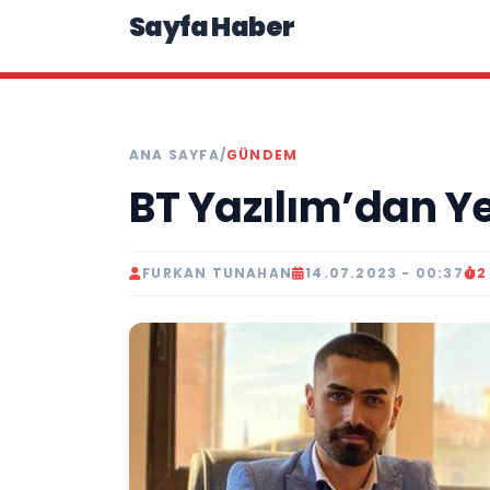
Sayfa Haber
ANA SAYFA
/
GÜNDEM
BT Yazılım’dan Y
FURKAN TUNAHAN
14.07.2023 - 00:37
2