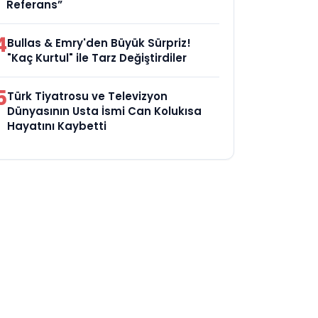
Referans”
4
Bullas & Emry'den Büyük Sürpriz!
"Kaç Kurtul" ile Tarz Değiştirdiler
5
Türk Tiyatrosu ve Televizyon
Dünyasının Usta İsmi Can Kolukısa
Hayatını Kaybetti