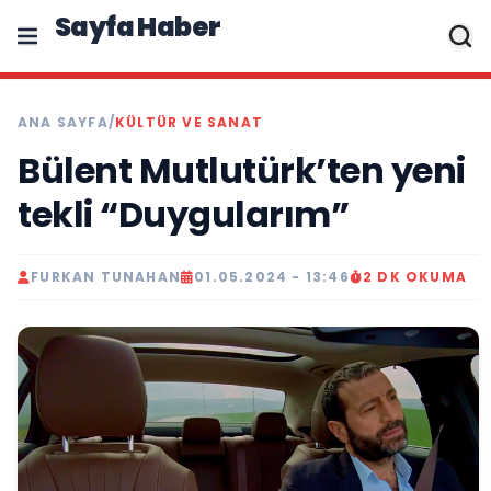
Sayfa Haber
ANA SAYFA
/
KÜLTÜR VE SANAT
Bülent Mutlutürk’ten yeni
tekli “Duygularım”
FURKAN TUNAHAN
01.05.2024 - 13:46
2 DK OKUMA