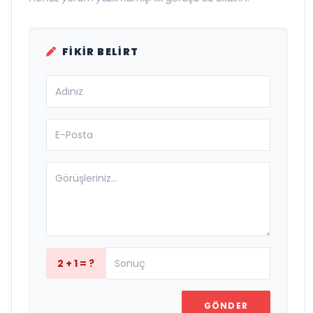
FIKIR BELIRT
2 + 1 = ?
GÖNDER