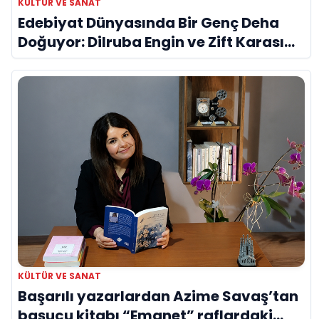
KÜLTÜR VE SANAT
Edebiyat Dünyasında Bir Genç Deha
Doğuyor: Dilruba Engin ve Zift Karası
Evreni ‘AVENOİR’
KÜLTÜR VE SANAT
Başarılı yazarlardan Azime Savaş’tan
başucu kitabı “Emanet” raflardaki