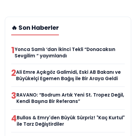
🔥 Son Haberler
1
Yonca Samlı ‘dan İkinci Tekli “Donacaksın
Sevgilim “ yayımlandı
2
Ali Emre Açıkgöz Galimidi, Eski AB Bakanı ve
Büyükelçi Egemen Bağış ile Bir Araya Geldi
3
RAVANO: “Bodrum Artık Yeni St. Tropez Değil,
Kendi Başına Bir Referans”
4
Bullas & Emry'den Büyük Sürpriz! "Kaç Kurtul"
ile Tarz Değiştirdiler