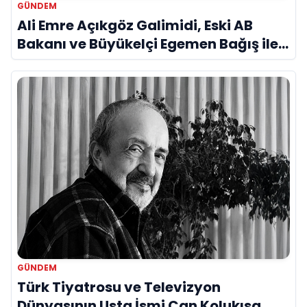
GÜNDEM
Ali Emre Açıkgöz Galimidi, Eski AB
Bakanı ve Büyükelçi Egemen Bağış ile
Bir Araya Geldi
GÜNDEM
Türk Tiyatrosu ve Televizyon
Dünyasının Usta İsmi Can Kolukısa