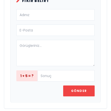
FIKIR BELIRT
1 + 5 = ?
GÖNDER