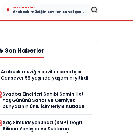
SON DAKIKA
Arabesk müziğin sevilen sanatçısı Cansever 59 yaşında yaşamını yitirdi
🔥 Son Haberler
1
Arabesk müziğin sevilen sanatçısı
Cansever 59 yaşında yaşamını yitirdi
2
Svadba Zincirleri Sahibi Semih Hot
Yaş Gününü Sanat ve Cemiyet
Dünyasının Ünlü İsimleriyle Kutladı!
3
Saç Simülasyonunda (SMP) Doğru
Bilinen Yanlışlar ve Sektörün