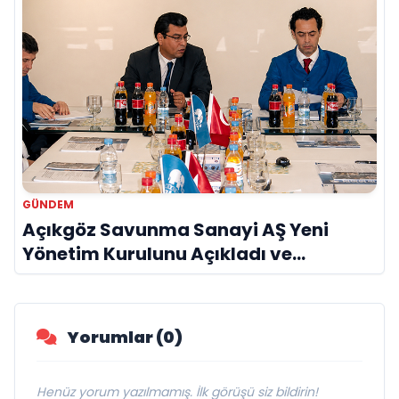
GÜNDEM
Açıkgöz Savunma Sanayi AŞ Yeni
Yönetim Kurulunu Açıkladı ve
Savunma Sanayinde Küresel Vizyon
Vurgusu
Yorumlar (0)
Henüz yorum yazılmamış. İlk görüşü siz bildirin!