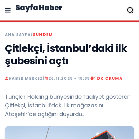
Sayfa Haber
ANA SAYFA
/
GÜNDEM
Çitlekçi, İstanbul’daki ilk
şubesini açtı
HABER MERKEZI
26.11.2025 - 15:35
1 DK OKUMA
Tunçlar Holding bünyesinde faaliyet gösteren
Çitlekçi, İstanbul’daki ilk mağazasını
Ataşehir’de açtığını duyurdu..