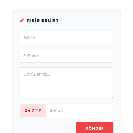
FIKIR BELIRT
2 + 7 = ?
GÖNDER