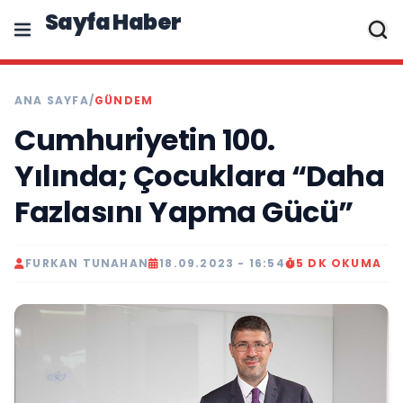
Sayfa Haber
ANA SAYFA
/
GÜNDEM
Cumhuriyetin 100.
Yılında; Çocuklara “Daha
Fazlasını Yapma Gücü”
FURKAN TUNAHAN
18.09.2023 - 16:54
5 DK OKUMA