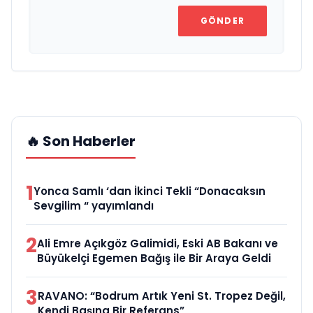
GÖNDER
🔥 Son Haberler
1
Yonca Samlı ‘dan İkinci Tekli “Donacaksın
Sevgilim “ yayımlandı
2
Ali Emre Açıkgöz Galimidi, Eski AB Bakanı ve
Büyükelçi Egemen Bağış ile Bir Araya Geldi
3
RAVANO: “Bodrum Artık Yeni St. Tropez Değil,
Kendi Başına Bir Referans”