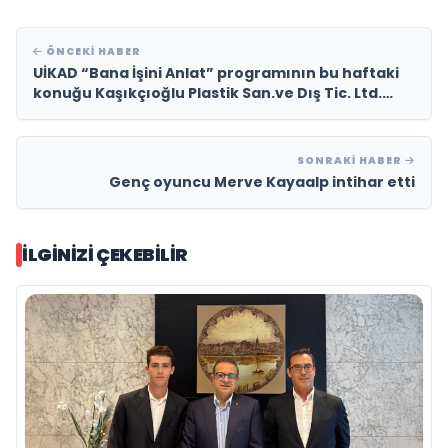
ÖNCEKI HABER
UİKAD “Bana İşini Anlat” programının bu haftaki
konuğu Kaşıkçıoğlu Plastik San.ve Dış Tic. Ltd.
Şti.Ceo’su Tülay Öztekin oldu
SONRAKI HABER
Genç oyuncu Merve Kayaalp intihar etti
İLGINIZI ÇEKEBILIR