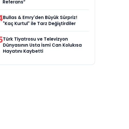
Referans”
4
Bullas & Emry'den Büyük Sürpriz!
"Kaç Kurtul" ile Tarz Değiştirdiler
5
Türk Tiyatrosu ve Televizyon
Dünyasının Usta İsmi Can Kolukısa
Hayatını Kaybetti