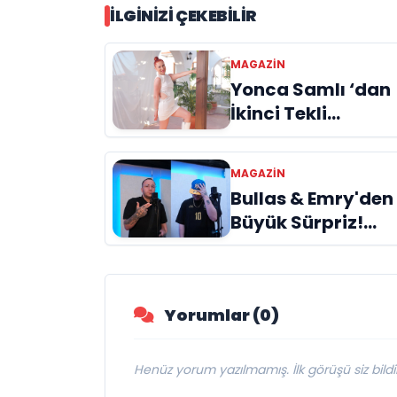
İLGINIZI ÇEKEBILIR
MAGAZIN
Yonca Samlı ‘dan
İkinci Tekli
“Donacaksın
Sevgilim “
MAGAZIN
yayımlandı
Bullas & Emry'den
Büyük Sürpriz!
"Kaç Kurtul" ile
Tarz Değiştirdiler
Yorumlar (0)
Henüz yorum yazılmamış. İlk görüşü siz bildir