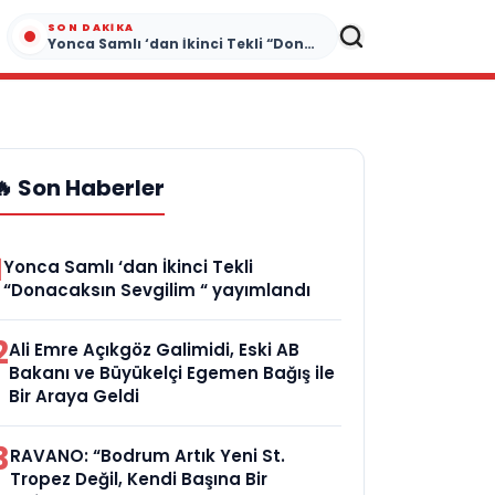
SON DAKIKA
Yonca Samlı ‘dan İkinci Tekli “Donacaksın Sevgilim “ yayımlandı
🔥 Son Haberler
1
Yonca Samlı ‘dan İkinci Tekli
“Donacaksın Sevgilim “ yayımlandı
2
Ali Emre Açıkgöz Galimidi, Eski AB
Bakanı ve Büyükelçi Egemen Bağış ile
Bir Araya Geldi
3
RAVANO: “Bodrum Artık Yeni St.
Tropez Değil, Kendi Başına Bir