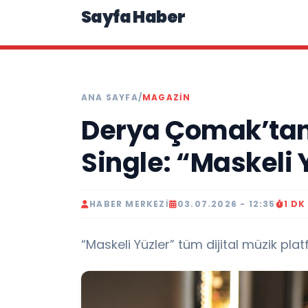
Sayfa Haber
ANA SAYFA
/
MAGAZIN
Derya Çomak’tan
Single: “Maskeli 
HABER MERKEZI
03.07.2026 - 12:35
1 D
“Maskeli Yüzler” tüm dijital müzik pla