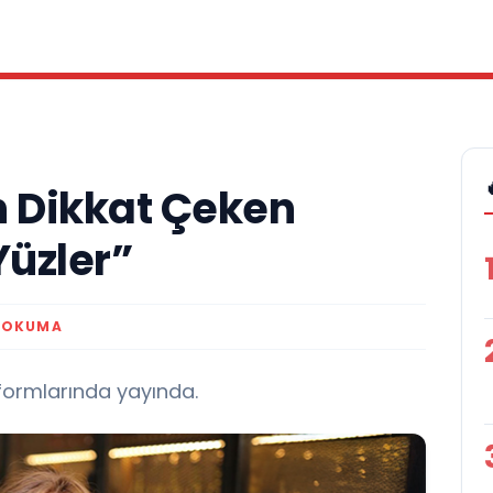
 Dikkat Çeken
Yüzler”
K OKUMA
tformlarında yayında.