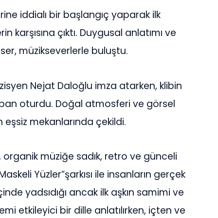
ne iddialı bir başlangıç yaparak ilk
lerin karşısına çıktı. Duygusal anlatımı ve
eser, müzikseverlerle buluştu.
isyen Nejat Daloğlu imza atarken, klibin
an oturdu. Doğal atmosferi ve görsel
in eşsiz mekanlarında çekildi.
 organik müziğe sadık, retro ve günceli
keli Yüzler”şarkısı ile insanların gerçek
çinde yadsıdığı ancak ilk aşkın samimi ve
mi etkileyici bir dille anlatılırken, içten ve