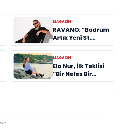
MAGAZIN
RAVANO: “Bodrum
Artık Yeni St.
Tropez Değil, Kendi
Başına Bir
MAGAZIN
Referans”
Ela Nur, İlk Teklisi
“Bir Nefes Bir
Gölge” ile Müzik
Yolculuğuna
Başladı
in!