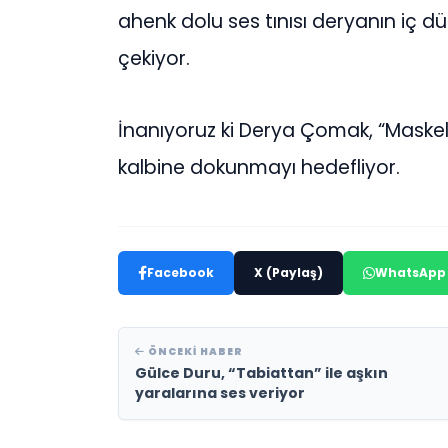
ahenk dolu ses tınısı deryanın iç dü
çekiyor.
İnanıyoruz ki Derya Çomak, “Maskeli Y
kalbine dokunmayı hedefliyor.
Facebook
X (Paylaş)
WhatsApp
ÖNCEKI HABER
Gülce Duru, “Tabiattan” ile aşkın
yaralarına ses veriyor