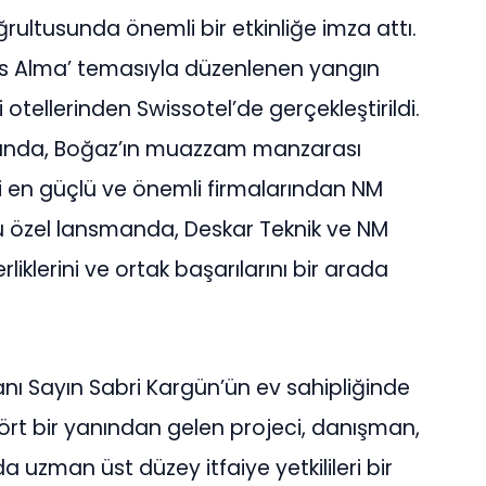
ğrultusunda önemli bir etkinliğe imza attı.
as Alma’ temasıyla düzenlenen yangın
li otellerinden Swissotel’de gerçekleştirildi.
asında, Boğaz’ın muazzam manzarası
eki en güçlü ve önemli firmalarından NM
i. Bu özel lansmanda, Deskar Teknik ve NM
rliklerini ve ortak başarılarını bir arada
nı Sayın Sabri Kargün’ün ev sahipliğinde
 dört bir yanından gelen projeci, danışman,
da uzman üst düzey itfaiye yetkilileri bir