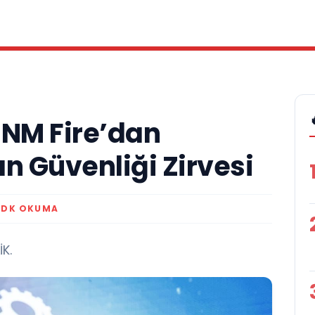
 NM Fire’dan
n Güvenliği Zirvesi
 DK OKUMA
K.