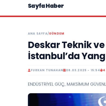
Sayfa Haber
ANA SAYFA
/
GÜNDEM
Deskar Teknik ve
İstanbul’da Yangı
FURKAN TUNAHAN
08.03.2025 - 15:54
4
ENDÜSTRİYEL GÜÇ, MAKSİMUM GÜVENLİ