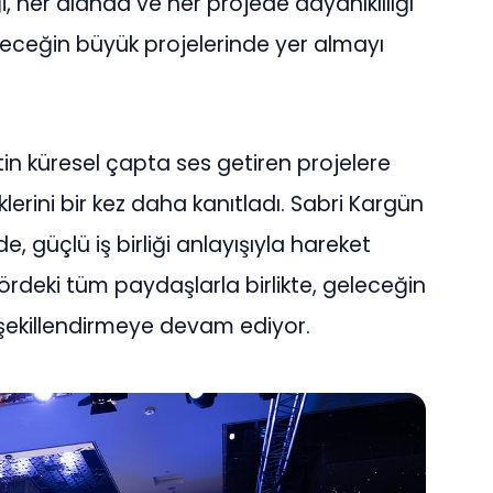
i, her alanda ve her projede dayanıklılığı
leceğin büyük projelerinde yer almayı
ketin küresel çapta ses getiren projelere
liklerini bir kez daha kanıtladı. Sabri Kargün
güçlü iş birliği anlayışıyla hareket
ördeki tüm paydaşlarla birlikte, geleceğin
i şekillendirmeye devam ediyor.