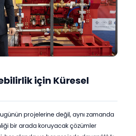
ilirlik için Küresel
 bugünün projelerine değil, aynı zamanda
nliği bir arada koruyacak çözümler