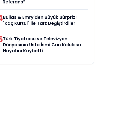
Referans”
4
Bullas & Emry'den Büyük Sürpriz!
"Kaç Kurtul" ile Tarz Değiştirdiler
5
Türk Tiyatrosu ve Televizyon
Dünyasının Usta İsmi Can Kolukısa
Hayatını Kaybetti