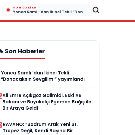
SON DAKIKA
Yonca Samlı ‘dan İkinci Tekli “Donacaksın Sevgilim “ yayımlandı
🔥 Son Haberler
1
Yonca Samlı ‘dan İkinci Tekli
“Donacaksın Sevgilim “ yayımlandı
2
Ali Emre Açıkgöz Galimidi, Eski AB
Bakanı ve Büyükelçi Egemen Bağış ile
Bir Araya Geldi
3
RAVANO: “Bodrum Artık Yeni St.
Tropez Değil, Kendi Başına Bir