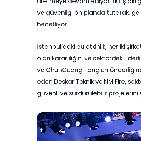
üretmeye devam ediyor. Bu iş birliğ
ve güvenliği ön planda tutarak, ge
hedefliyor.
İstanbul’daki bu etkinlik, her iki şir
olan kararlılığını ve sektördeki lider
ve ChunGuang Tong’un önderliğinde, 
eden Deskar Teknik ve NM Fire, sekt
güvenli ve sürdürülebilir projelerin