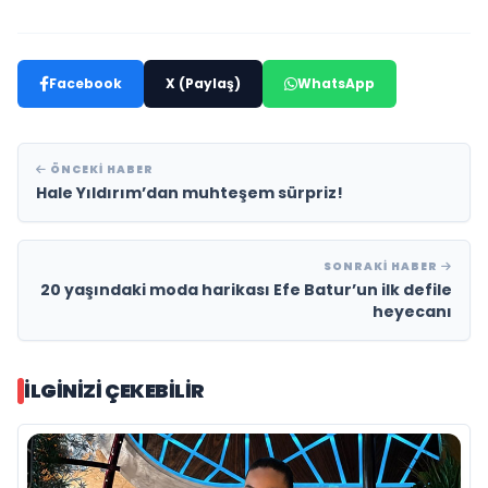
Facebook
X (Paylaş)
WhatsApp
ÖNCEKI HABER
Hale Yıldırım’dan muhteşem sürpriz!
SONRAKI HABER
20 yaşındaki moda harikası Efe Batur’un ilk defile
heyecanı
İLGINIZI ÇEKEBILIR