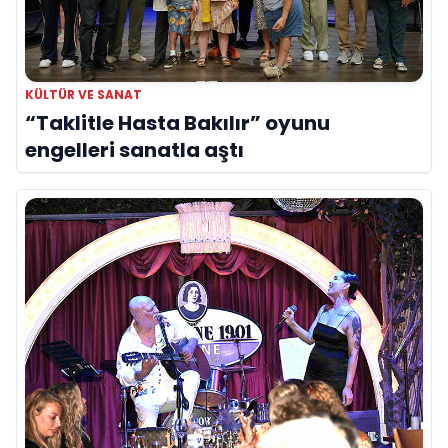
KÜLTÜR VE SANAT
“Taklitle Hasta Bakılır” oyunu
engelleri sanatla aştı