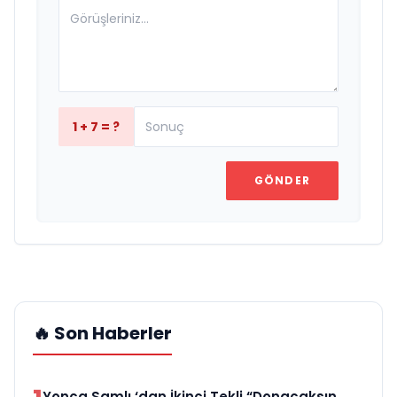
1 + 7 = ?
GÖNDER
🔥 Son Haberler
Yonca Samlı ‘dan İkinci Tekli “Donacaksın