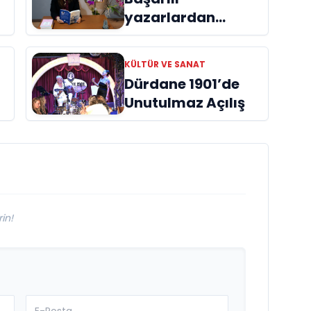
yazarlardan
Azime Savaş’tan
başucu kitabı
KÜLTÜR VE SANAT
ı
“Emanet”
Dürdane 1901’de
raflardaki yerini
Unutulmaz Açılış
aldı
in!