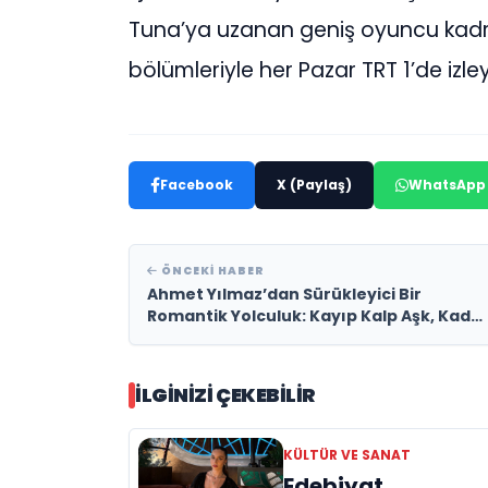
Tuna’ya uzanan geniş oyuncu kadros
bölümleriyle her Pazar TRT 1’de izl
Facebook
X (Paylaş)
WhatsApp
ÖNCEKI HABER
Ahmet Yılmaz’dan Sürükleyici Bir
Romantik Yolculuk: Kayıp Kalp Aşk, Kade
ve Tesadüflerin Harmanlandığı
Büyüleyici Bir Hikâye!
İLGINIZI ÇEKEBILIR
KÜLTÜR VE SANAT
Edebiyat