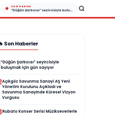
SON DAKIKA
“Düğün Şarkıcısı” seyircisiyle buluşmak için gün sayıyor
🔥 Son Haberler
1
“Düğün Şarkıcısı” seyircisiyle
buluşmak için gün sayıyor
2
Açıkgöz Savunma Sanayi AŞ Yeni
Yönetim Kurulunu Açıkladı ve
Savunma Sanayinde Küresel Vizyon
Vurgusu
3
Rubato Konser Serisi Müzikseverlerle