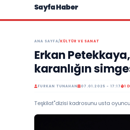
Sayfa Haber
ANA SAYFA
/
KÜLTÜR VE SANAT
Erkan Petekkaya, 
karanlığın simge
FURKAN TUNAHAN
07.01.2025 - 17:17
1 
Teşkilat"dizisi kadrosunu usta oyuncu