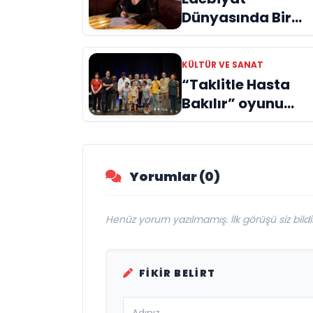
Dünyasında Bir
Genç Deha
Doğuyor: Dilruba
KÜLTÜR VE SANAT
Engin ve Zift Karas
“Taklitle Hasta
Evreni ‘AVENOİR’
Bakılır” oyunu
engelleri sanatla
aştı
Yorumlar (0)
Henüz yorum yazılmamış. İlk görüşü siz bildir
FIKIR BELIRT