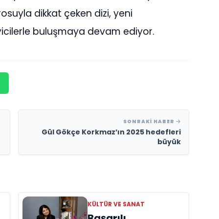
uyla dikkat çeken dizi, yeni
eyicilerle buluşmaya devam ediyor.
SONRAKI HABER
Gül Gökçe Korkmaz’ın 2025 hedefleri
r
büyük
KÜLTÜR VE SANAT
Başarılı