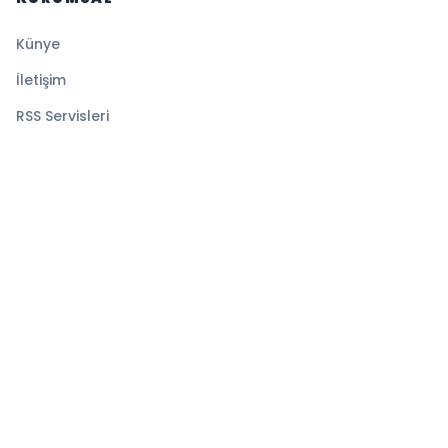
Künye
İletişim
RSS Servisleri
YASAL
Gizlilik Politikası
Kullanım Şartları
Çerez Politikası
© 2026 Sayfa Haber. Tüm hakları saklıdır.
Altyapı:
BEYNSOFT
HABER YAZILIMI