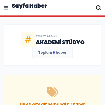
Sayfa Haber
ETIKET ARŞIVI
AKADEMI STÜDYO
Toplam
0
haber
Bu etikete ait herhangi bir haber