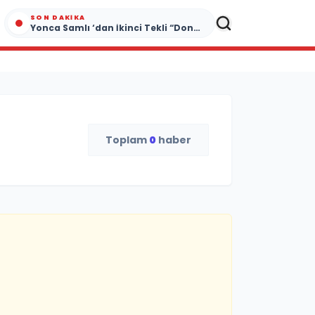
SON DAKIKA
Yonca Samlı ‘dan İkinci Tekli “Donacaksın Sevgilim “ yayımlandı
Toplam
0
haber