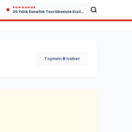
SON DAKIKA
20 Yıllık Esnaflık Tecrübesiyle Kızıltepe'ye Yeni Bir Marka Kazandırdı
Toplam
0
haber