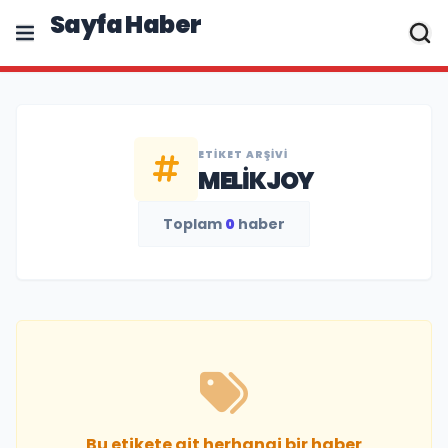
Sayfa Haber
ETIKET ARŞIVI
MELIKJOY
Toplam
0
haber
Bu etikete ait herhangi bir haber