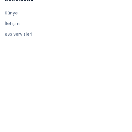
Künye
İletişim
RSS Servisleri
YASAL
Gizlilik Politikası
Kullanım Şartları
Çerez Politikası
© 2026 Sayfa Haber. Tüm hakları saklıdır.
Altyapı:
BEYNSOFT
HABER YAZILIMI