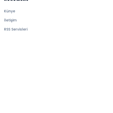
Künye
İletişim
RSS Servisleri
YASAL
Gizlilik Politikası
Kullanım Şartları
Çerez Politikası
© 2026 Sayfa Haber. Tüm hakları saklıdır.
Altyapı:
BEYNSOFT
HABER YAZILIMI