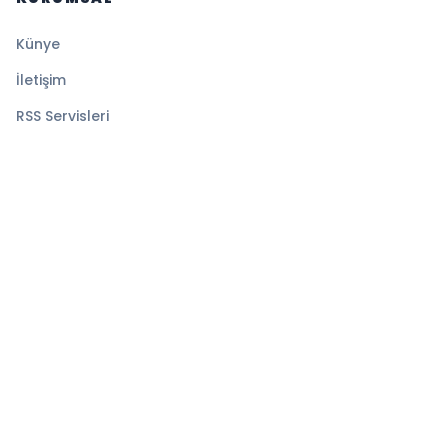
Künye
İletişim
RSS Servisleri
YASAL
Gizlilik Politikası
Kullanım Şartları
Çerez Politikası
© 2026 Sayfa Haber. Tüm hakları saklıdır.
Altyapı:
BEYNSOFT
HABER YAZILIMI