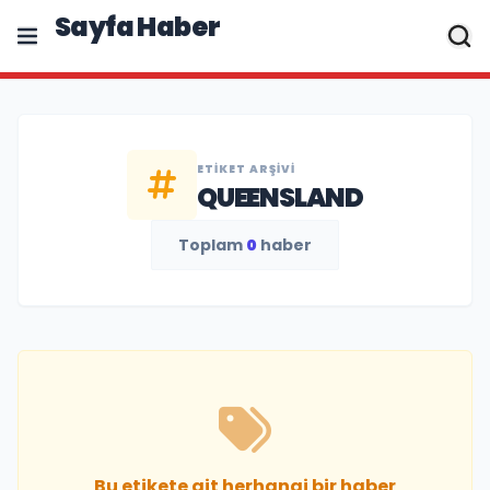
Sayfa Haber
ETIKET ARŞIVI
QUEENSLAND
Toplam
0
haber
Bu etikete ait herhangi bir haber