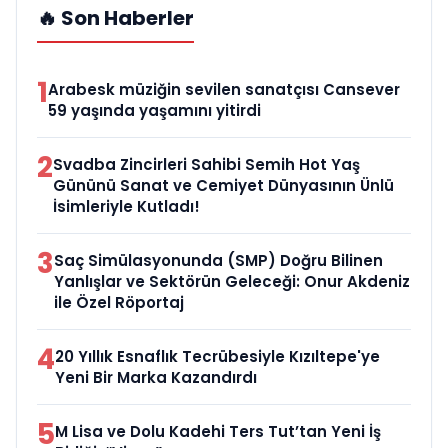
🔥 Son Haberler
1
Arabesk müziğin sevilen sanatçısı Cansever
59 yaşında yaşamını yitirdi
2
Svadba Zincirleri Sahibi Semih Hot Yaş
Gününü Sanat ve Cemiyet Dünyasının Ünlü
İsimleriyle Kutladı!
3
Saç Simülasyonunda (SMP) Doğru Bilinen
Yanlışlar ve Sektörün Geleceği: Onur Akdeniz
ile Özel Röportaj
4
20 Yıllık Esnaflık Tecrübesiyle Kızıltepe'ye
Yeni Bir Marka Kazandırdı
5
M Lisa ve Dolu Kadehi Ters Tut’tan Yeni İş