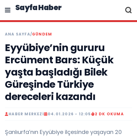
Sayfa Haber
ANA SAYFA
/
GÜNDEM
Eyyübiye’nin gururu
Ercüment Bars: Küçük
yaşta başladığı Bilek
Güreşinde Türkiye
dereceleri kazandı
HABER MERKEZI
04.01.2026 - 12:05
2 DK OKUMA
Şanlıurfa’nın Eyyübiye ilçesinde yaşayan 20