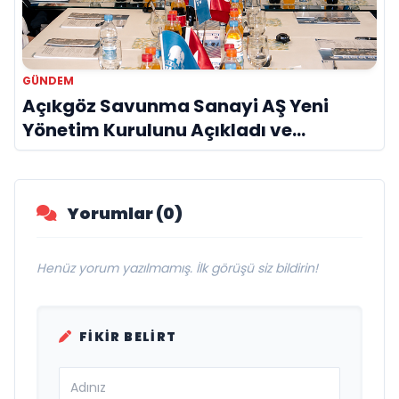
GÜNDEM
Açıkgöz Savunma Sanayi AŞ Yeni
Yönetim Kurulunu Açıkladı ve
Savunma Sanayinde Küresel Vizyon
Vurgusu
Yorumlar (0)
Henüz yorum yazılmamış. İlk görüşü siz bildirin!
FIKIR BELIRT