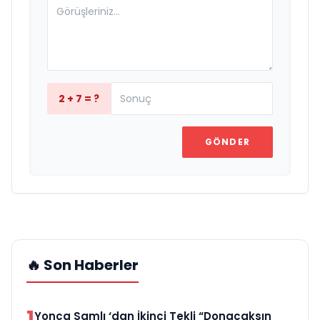
2 + 7 = ?
GÖNDER
🔥 Son Haberler
1
Yonca Samlı ‘dan İkinci Tekli “Donacaksın