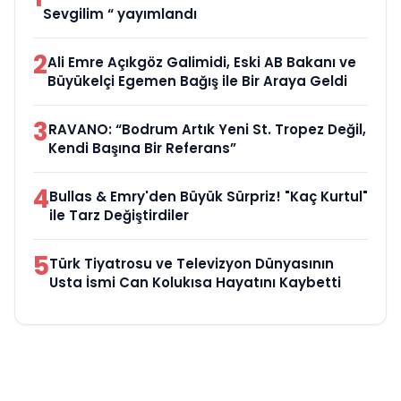
Sevgilim “ yayımlandı
2
Ali Emre Açıkgöz Galimidi, Eski AB Bakanı ve
Büyükelçi Egemen Bağış ile Bir Araya Geldi
3
RAVANO: “Bodrum Artık Yeni St. Tropez Değil,
Kendi Başına Bir Referans”
4
Bullas & Emry'den Büyük Sürpriz! "Kaç Kurtul"
ile Tarz Değiştirdiler
5
Türk Tiyatrosu ve Televizyon Dünyasının
Usta İsmi Can Kolukısa Hayatını Kaybetti