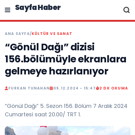
Sayfa Haber
ANA SAYFA
/
KÜLTÜR VE SANAT
“Gönül Dağı” dizisi
156.bölümüyle ekranlara
gelmeye hazırlanıyor
FURKAN TUNAHAN
05.12.2024 - 15:47
2 DK OKUMA
“Gönül Dağı” 5. Sezon 156. Bölüm 7 Aralık 2024
Cumartesi saat 20.00/ TRT 1.