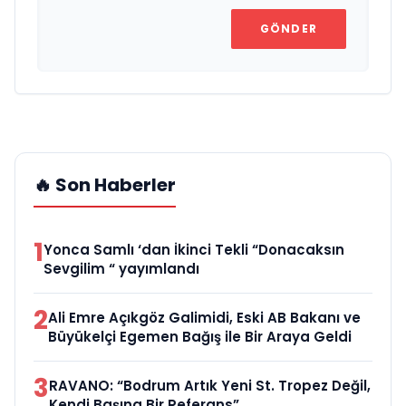
GÖNDER
🔥 Son Haberler
1
Yonca Samlı ‘dan İkinci Tekli “Donacaksın
Sevgilim “ yayımlandı
2
Ali Emre Açıkgöz Galimidi, Eski AB Bakanı ve
Büyükelçi Egemen Bağış ile Bir Araya Geldi
3
RAVANO: “Bodrum Artık Yeni St. Tropez Değil,
Kendi Başına Bir Referans”