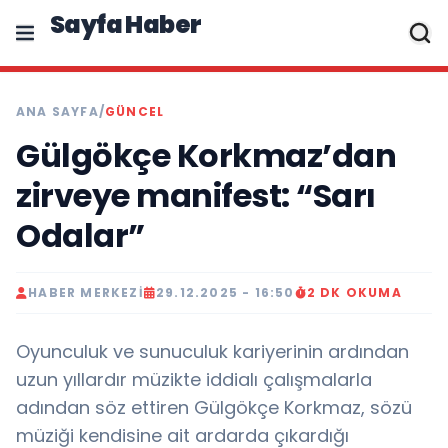
Sayfa Haber
ANA SAYFA
/
GÜNCEL
Gülgökçe Korkmaz’dan
zirveye manifest: “Sarı
Odalar”
HABER MERKEZI
29.12.2025 - 16:50
2 DK OKUMA
Oyunculuk ve sunuculuk kariyerinin ardından
uzun yıllardır müzikte iddialı çalışmalarla
adından söz ettiren Gülgökçe Korkmaz, sözü
müziği kendisine ait ardarda çıkardığı