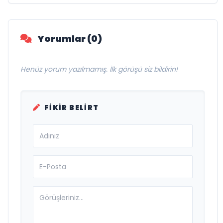
Savunma Sanayinde Küresel Vizyon
Vurgusu
Yorumlar (0)
Henüz yorum yazılmamış. İlk görüşü siz bildirin!
FIKIR BELIRT