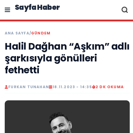
Sayfa Haber
ANA SAYFA
/
GÜNDEM
Halil Dağhan “Aşkım” adlı
şarkısıyla gönülleri
fethetti
FURKAN TUNAHAN
18.11.2023 - 14:35
2 DK OKUMA