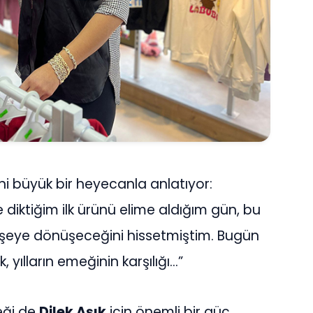
ni büyük bir heyecanla anlatıyor:
 diktiğim ilk ürünü elime aldığım gün, bu
 şeye dönüşeceğini hissetmiştim. Bugün
 yılların emeğinin karşılığı…”
eği de
Dilek Aşık
için önemli bir güç