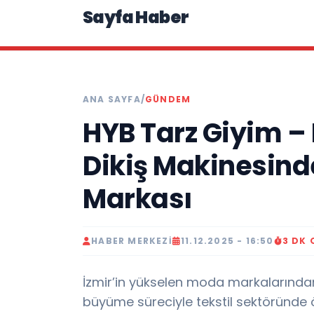
Sayfa Haber
ANA SAYFA
/
GÜNDEM
HYB Tarz Giyim – D
Dikiş Makinesin
Markası
HABER MERKEZI
11.12.2025 - 16:50
3 DK
İzmir’in yükselen moda markalarından 
büyüme süreciyle tekstil sektöründe 