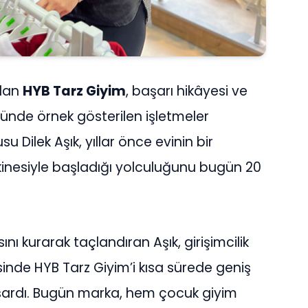
ndan
HYB Tarz Giyim
, başarı hikâyesi ve
öründe örnek gösterilen işletmeler
u Dilek Aşık, yıllar önce evinin bir
kinesiyle başladığı yolculuğunu bugün 20
ı kurarak taçlandıran Aşık, girişimcilik
inde HYB Tarz Giyim’i kısa sürede geniş
başardı. Bugün marka, hem çocuk giyim