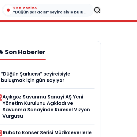
SON DAKIKA
“Düğün Şarkıcısı” seyircisiyle buluşmak için gün sayıyor
🔥 Son Haberler
1
“Düğün Şarkıcısı” seyircisiyle
buluşmak için gün sayıyor
2
Açıkgöz Savunma Sanayi AŞ Yeni
Yönetim Kurulunu Açıkladı ve
Savunma Sanayinde Küresel Vizyon
Vurgusu
3
Rubato Konser Serisi Müzikseverlerle