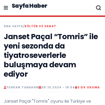
Sayfa Haber
ANA SAYFA
/
KÜLTÜR VE SANAT
Janset Paçal “Tomris” ile
yeni sezonda da
tiyatroseverlerle
buluşmaya devam
ediyor
FURKAN TUNAHAN
09.10.2024 - 18:06
2 DK OKUMA
Janset Paçal "Tomris" oyunu ile Türkiye ve