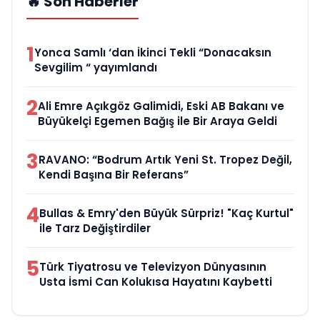
🔥 Son Haberler
1
Yonca Samlı ‘dan İkinci Tekli “Donacaksın
Sevgilim “ yayımlandı
2
Ali Emre Açıkgöz Galimidi, Eski AB Bakanı ve
Büyükelçi Egemen Bağış ile Bir Araya Geldi
3
RAVANO: “Bodrum Artık Yeni St. Tropez Değil,
Kendi Başına Bir Referans”
4
Bullas & Emry'den Büyük Sürpriz! "Kaç Kurtul"
ile Tarz Değiştirdiler
5
Türk Tiyatrosu ve Televizyon Dünyasının
Usta İsmi Can Kolukısa Hayatını Kaybetti