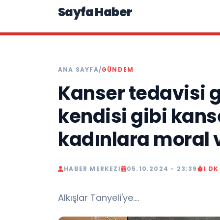
Sayfa Haber
ANA SAYFA
/
GÜNDEM
Kanser tedavisi g
kendisi gibi kans
kadınlara moral 
HABER MERKEZI
05.10.2024 - 23:39
1 D
Alkışlar Tanyeli'ye....