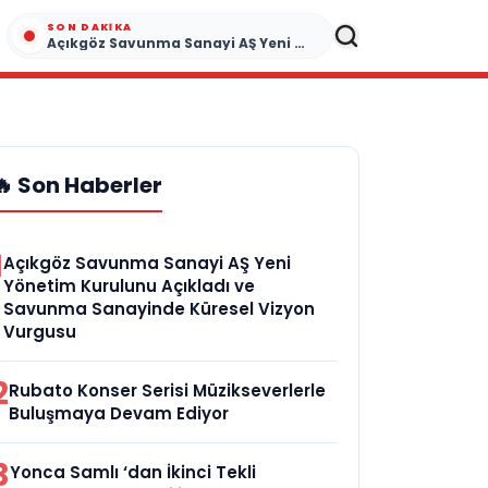
SON DAKIKA
Açıkgöz Savunma Sanayi AŞ Yeni Yönetim Kurulunu Açıkladı ve Savunma Sanayinde Küresel Vizyon Vurgusu
🔥 Son Haberler
1
Açıkgöz Savunma Sanayi AŞ Yeni
Yönetim Kurulunu Açıkladı ve
Savunma Sanayinde Küresel Vizyon
Vurgusu
2
Rubato Konser Serisi Müzikseverlerle
Buluşmaya Devam Ediyor
3
Yonca Samlı ‘dan İkinci Tekli