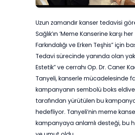
Uzun zamandır kanser tedavisi gör
Sağlık’ın ‘Meme Kanserine karşı her
Farkındalığı ve Erken Teşhis” için 
Tedavi sürecinde yanında olan yakı
Estetik” ve cerrahı Op. Dr. Caner K
Tanyeli, kanserle mücadelesinde fa
kampanyanın sembolü boks eldiven
tarafından yürütülen bu kampanya,
hedefliyor. Tanyeli’nin meme kanser
kampanyaya anlamlı desteği, bu h
ve umut oldu.