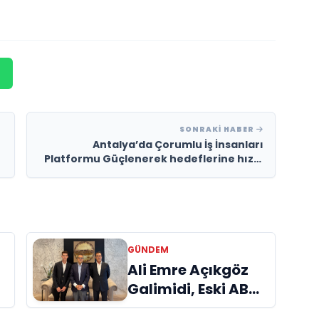
SONRAKI HABER
Antalya’da Çorumlu İş İnsanları
Platformu Güçlenerek hedeflerine hızla
ilerliyor.
GÜNDEM
a
Ali Emre Açıkgöz
Galimidi, Eski AB
Bakanı ve