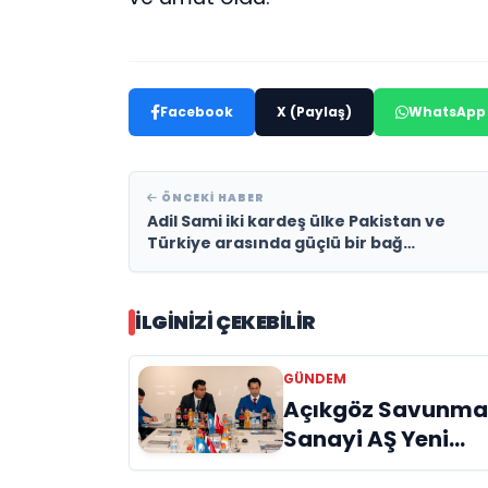
Facebook
X (Paylaş)
WhatsApp
ÖNCEKI HABER
Adil Sami iki kardeş ülke Pakistan ve
Türkiye arasında güçlü bir bağ
oluşturmaya devam ediyor
İLGINIZI ÇEKEBILIR
GÜNDEM
Açıkgöz Savunm
Sanayi AŞ Yeni
Yönetim Kurulunu