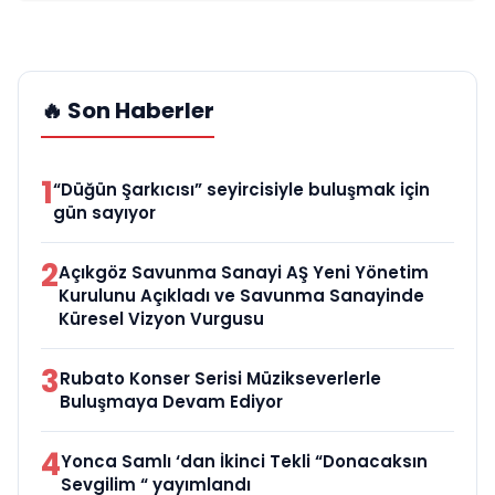
🔥 Son Haberler
1
“Düğün Şarkıcısı” seyircisiyle buluşmak için
gün sayıyor
2
Açıkgöz Savunma Sanayi AŞ Yeni Yönetim
Kurulunu Açıkladı ve Savunma Sanayinde
Küresel Vizyon Vurgusu
3
Rubato Konser Serisi Müzikseverlerle
Buluşmaya Devam Ediyor
4
Yonca Samlı ‘dan İkinci Tekli “Donacaksın
Sevgilim “ yayımlandı