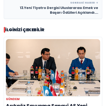
SONRAKI HABER
13.Yeni Tiyatro Dergisi Uluslararası Emek ve
Başarı Ödülleri Açıklandı….
İLGINIZI ÇEKEBILIR
GÜNDEM
Açıkgöz Savunma Sanayi AŞ Yeni