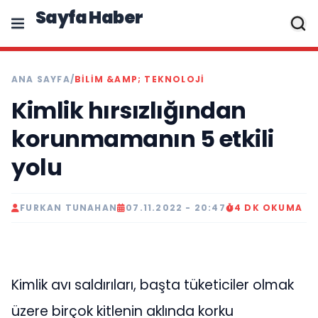
Sayfa Haber
ANA SAYFA
/
BILIM &AMP; TEKNOLOJI
Kimlik hırsızlığından
korunmamanın 5 etkili
yolu
FURKAN TUNAHAN
07.11.2022 - 20:47
4 DK OKUMA
Kimlik avı saldırıları, başta tüketiciler olmak
üzere birçok kitlenin aklında korku