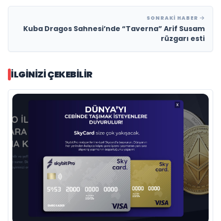
SONRAKI HABER
Kuba Dragos Sahnesi’nde “Taverna” Arif Susam
rüzgarı esti
İLGINIZI ÇEKEBILIR