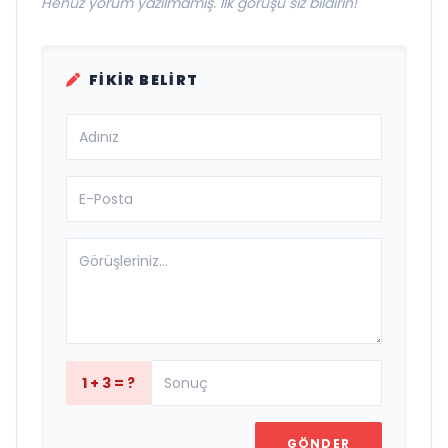
Henüz yorum yazılmamış. İlk görüşü siz bildirin!
FIKIR BELIRT
1 + 3 = ?
GÖNDER