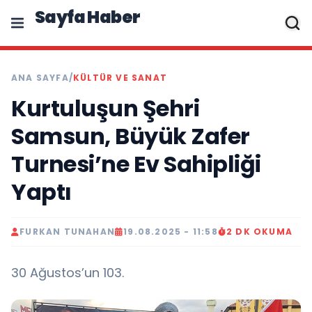
Sayfa Haber
ANA SAYFA
/
KÜLTÜR VE SANAT
Kurtuluşun Şehri
Samsun, Büyük Zafer
Turnesi’ne Ev Sahipliği
Yaptı
FURKAN TUNAHAN
19.08.2025 - 11:58
2 DK OKUMA
30 Ağustos’un 103.