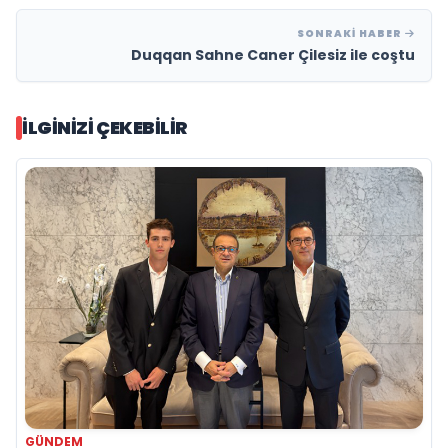
SONRAKI HABER
Duqqan Sahne Caner Çilesiz ile coştu
İLGINIZI ÇEKEBILIR
GÜNDEM