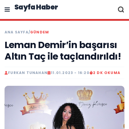
Sayfa Haber
ANA SAYFA
/
GÜNDEM
Leman Demir’in başarısı
Altın Taç ile taçlandırıldı!
FURKAN TUNAHAN
11.01.2023 - 16:20
2 DK OKUMA