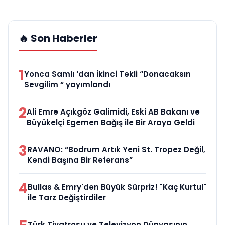
🔥 Son Haberler
1
Yonca Samlı ‘dan İkinci Tekli “Donacaksın
Sevgilim “ yayımlandı
2
Ali Emre Açıkgöz Galimidi, Eski AB Bakanı ve
Büyükelçi Egemen Bağış ile Bir Araya Geldi
3
RAVANO: “Bodrum Artık Yeni St. Tropez Değil,
Kendi Başına Bir Referans”
4
Bullas & Emry'den Büyük Sürpriz! "Kaç Kurtul"
ile Tarz Değiştirdiler
Türk Tiyatrosu ve Televizyon Dünyasının