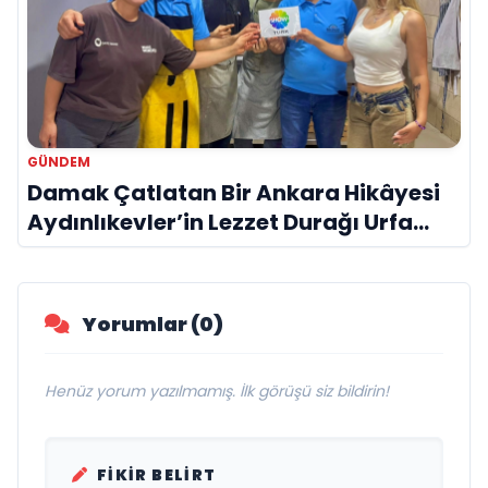
GÜNDEM
Damak Çatlatan Bir Ankara Hikâyesi
Aydınlıkevler’in Lezzet Durağı Urfa
Damak
Yorumlar (0)
Henüz yorum yazılmamış. İlk görüşü siz bildirin!
FIKIR BELIRT