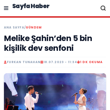
Sayfa Haber
ANA SAYFA
/
GÜNDEM
Melike Şahin’den 5 bin
kişilik dev senfoni
FURKAN TUNAHAN
18.07.2023 - 11:34
1 DK OKUMA