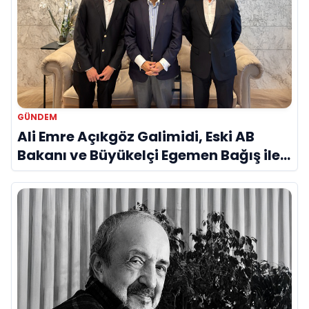
GÜNDEM
Ali Emre Açıkgöz Galimidi, Eski AB
Bakanı ve Büyükelçi Egemen Bağış ile
Bir Araya Geldi