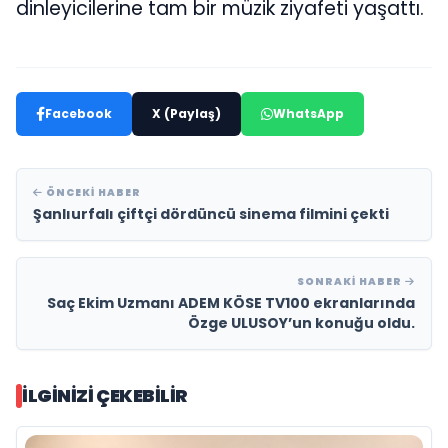
dinleyicilerine tam bir müzik ziyafeti yaşattı.
Facebook
X (Paylaş)
WhatsApp
ÖNCEKI HABER
Şanlıurfalı çiftçi dördüncü sinema filmini çekti
SONRAKI HABER
Saç Ekim Uzmanı ADEM KÖSE TV100 ekranlarında
Özge ULUSOY’un konuğu oldu.
İLGINIZI ÇEKEBILIR