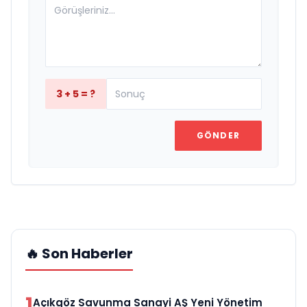
3 + 5 = ?
GÖNDER
🔥 Son Haberler
1
Açıkgöz Savunma Sanayi AŞ Yeni Yönetim