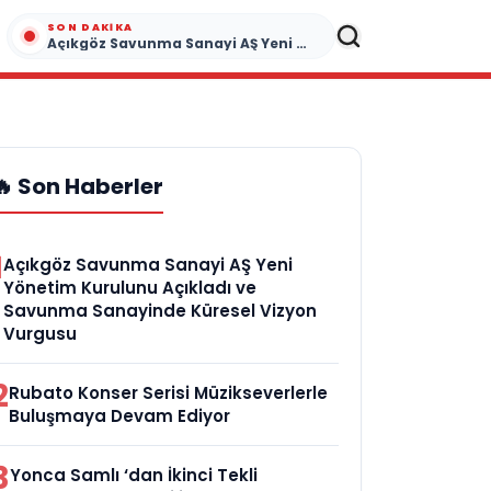
SON DAKIKA
Açıkgöz Savunma Sanayi AŞ Yeni Yönetim Kurulunu Açıkladı ve Savunma Sanayinde Küresel Vizyon Vurgusu
🔥 Son Haberler
1
Açıkgöz Savunma Sanayi AŞ Yeni
Yönetim Kurulunu Açıkladı ve
Savunma Sanayinde Küresel Vizyon
Vurgusu
2
Rubato Konser Serisi Müzikseverlerle
Buluşmaya Devam Ediyor
3
Yonca Samlı ‘dan İkinci Tekli