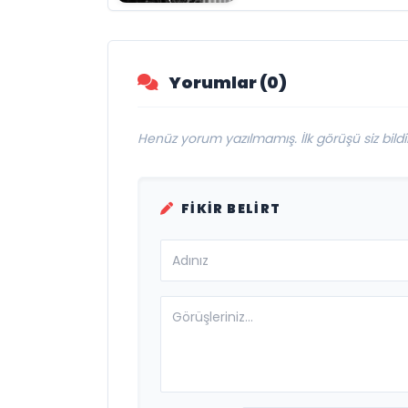
Dünyasının Usta
İsmi Can Kolukısa
Hayatını Kaybetti
Yorumlar (0)
Henüz yorum yazılmamış. İlk görüşü siz bildir
FIKIR BELIRT