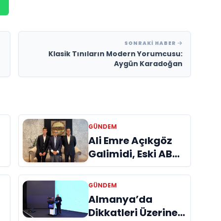
SONRAKI HABER
Klasik Tınıların Modern Yorumcusu:
Aygün Karadoğan
GÜNDEM
a
Ali Emre Açıkgöz
Galimidi, Eski AB
Bakanı ve
Büyükelçi Egemen
GÜNDEM
Bağış ile Bir Araya
Almanya’da
l
Geldi
Dikkatleri Üzerine