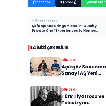
Facebook
X (Paylaş)
WhatsApp
ÖNCEKI HABER
ŞefKapında Brings Michelin-Quality
Private Chef Experiences to Homes,
Villas and Yachts Across Turkey
İLGINIZI ÇEKEBILIR
GÜNDEM
Açıkgöz Savunm
Sanayi AŞ Yeni
Yönetim Kurulunu
Açıkladı ve
GÜNDEM
Savunma
Türk Tiyatrosu ve
Sanayinde Kürese
Televizyon
Vizyon Vurgusu