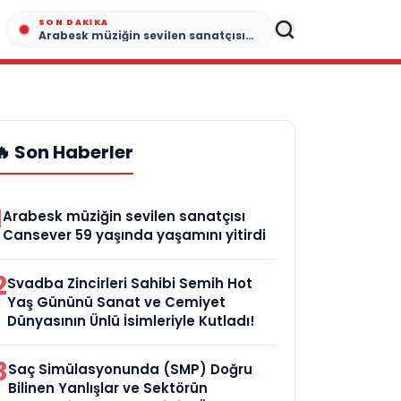
SON DAKIKA
Arabesk müziğin sevilen sanatçısı Cansever 59 yaşında yaşamını yitirdi
🔥 Son Haberler
1
Arabesk müziğin sevilen sanatçısı
Cansever 59 yaşında yaşamını yitirdi
2
Svadba Zincirleri Sahibi Semih Hot
Yaş Gününü Sanat ve Cemiyet
Dünyasının Ünlü İsimleriyle Kutladı!
3
Saç Simülasyonunda (SMP) Doğru
Bilinen Yanlışlar ve Sektörün