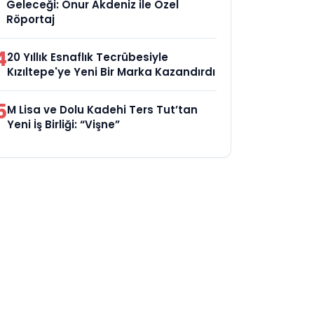
Geleceği: Onur Akdeniz ile Özel
Röportaj
4
20 Yıllık Esnaflık Tecrübesiyle
Kızıltepe'ye Yeni Bir Marka Kazandırdı
5
M Lisa ve Dolu Kadehi Ters Tut’tan
Yeni İş Birliği: “Vişne”