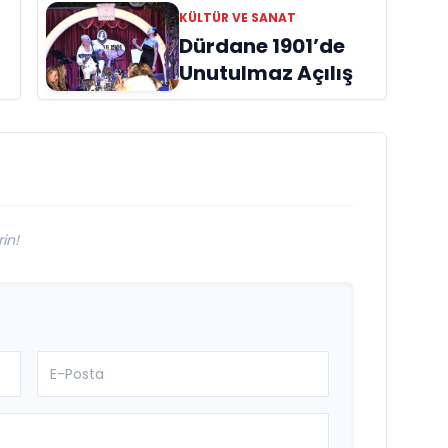
başucu kitabı
KÜLTÜR VE SANAT
ı
“Emanet”
Dürdane 1901’de
raflardaki yerini
Unutulmaz Açılış
aldı
in!