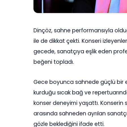
Dinçöz, sahne performansıyla olduğ
ile de dikkat çekti. Konseri izleyenl
gecede, sanatçıya eşlik eden prof
beğeni topladı.
Gece boyunca sahnede güçlü bir ener
kurduğu sıcak bağ ve repertuarındak
konser deneyimi yaşattı. Konserin so
arasında sahneden ayrılan sanatçı,
gözle beklediğini ifade etti.