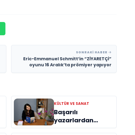
SONRAKI HABER
Eric-Emmanuel Schmitt’in “ZİYARETÇİ”
oyunu 16 Aralık’ta prömiyer yapıyor
KÜLTÜR VE SANAT
Başarılı
yazarlardan
Azime Savaş’tan