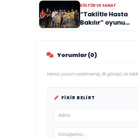
Doğuyor: Dilruba
KÜLTÜR VE SANAT
Engin ve Zift Karas
“Taklitle Hasta
Evreni ‘AVENOİR’
Bakılır” oyunu
engelleri sanatla
aştı
Yorumlar (0)
Henüz yorum yazılmamış. İlk görüşü siz bildir
FIKIR BELIRT