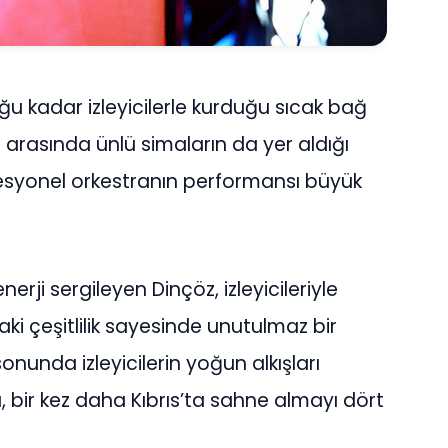
u kadar izleyicilerle kurduğu sıcak bağ
er arasında ünlü simaların da yer aldığı
esyonel orkestranın performansı büyük
ji sergileyen Dinçöz, izleyicileriyle
i çeşitlilik sayesinde unutulmaz bir
nunda izleyicilerin yoğun alkışları
 bir kez daha Kıbrıs’ta sahne almayı dört