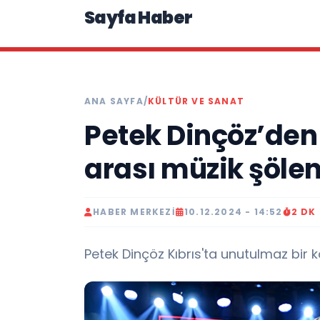
Sayfa Haber
ANA SAYFA
/
KÜLTÜR VE SANAT
Petek Dinçöz’den 
arası müzik şölen
HABER MERKEZI
10.12.2024 - 14:52
2 DK
Petek Dinçöz Kıbrıs'ta unutulmaz bir k