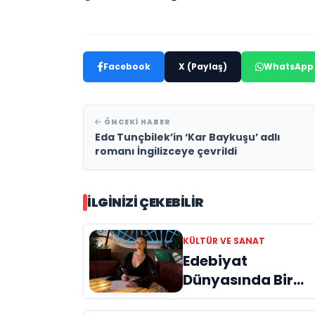
Facebook
X (Paylaş)
WhatsApp
ÖNCEKI HABER
Eda Tunçbilek’in ‘Kar Baykuşu’ adlı
romanı İngilizceye çevrildi
İLGINIZI ÇEKEBILIR
KÜLTÜR VE SANAT
Edebiyat
Dünyasında Bir
Genç Deha