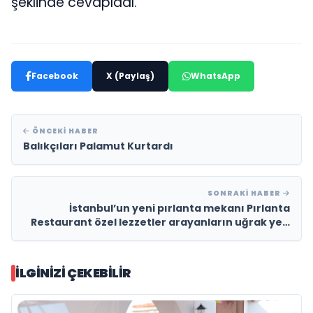
şeklinde cevapladı.
Facebook
X (Paylaş)
WhatsApp
ÖNCEKI HABER
Balıkçıları Palamut Kurtardı
SONRAKI HABER
İstanbul’un yeni pırlanta mekanı Pırlanta
Restaurant özel lezzetler arayanların uğrak yeri
oldu
İLGINIZI ÇEKEBILIR