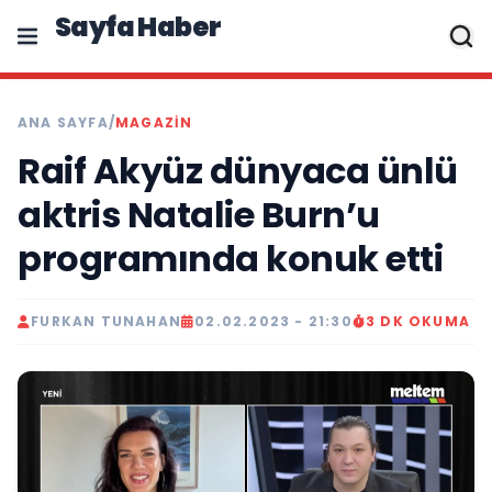
Sayfa Haber
ANA SAYFA
/
MAGAZIN
Raif Akyüz dünyaca ünlü
aktris Natalie Burn’u
programında konuk etti
FURKAN TUNAHAN
02.02.2023 - 21:30
3 DK OKUMA