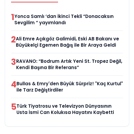
1
Yonca Samlı ‘dan İkinci Tekli “Donacaksın
Sevgilim “ yayımlandı
2
Ali Emre Açıkgöz Galimidi, Eski AB Bakanı ve
Büyükelçi Egemen Bağış ile Bir Araya Geldi
3
RAVANO: “Bodrum Artık Yeni St. Tropez Değil,
Kendi Başına Bir Referans”
4
Bullas & Emry'den Büyük Sürpriz! "Kaç Kurtul"
ile Tarz Değiştirdiler
5
Türk Tiyatrosu ve Televizyon Dünyasının
Usta İsmi Can Kolukısa Hayatını Kaybetti