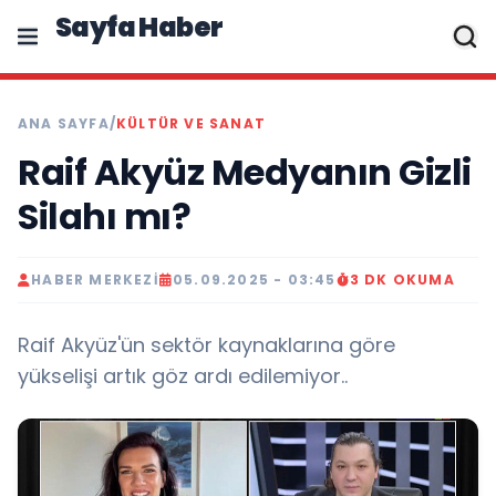
Sayfa Haber
ANA SAYFA
/
KÜLTÜR VE SANAT
Raif Akyüz Medyanın Gizli
Silahı mı?
HABER MERKEZI
05.09.2025 - 03:45
3 DK OKUMA
Raif Akyüz'ün sektör kaynaklarına göre
yükselişi artık göz ardı edilemiyor..