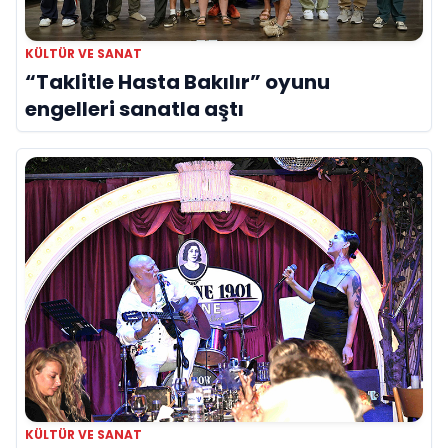
KÜLTÜR VE SANAT
“Taklitle Hasta Bakılır” oyunu
engelleri sanatla aştı
KÜLTÜR VE SANAT