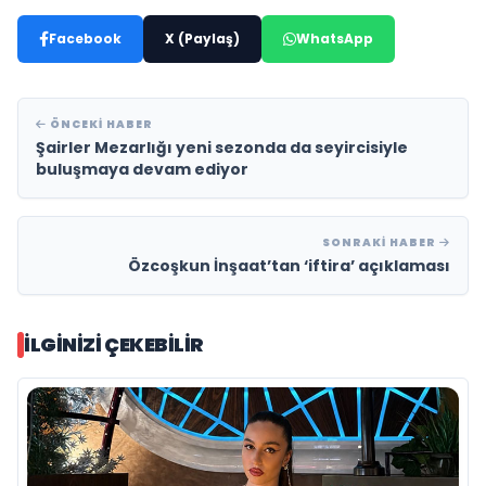
Facebook
X (Paylaş)
WhatsApp
ÖNCEKI HABER
Şairler Mezarlığı yeni sezonda da seyircisiyle
buluşmaya devam ediyor
SONRAKI HABER
Özcoşkun İnşaat’tan ‘iftira’ açıklaması
İLGINIZI ÇEKEBILIR