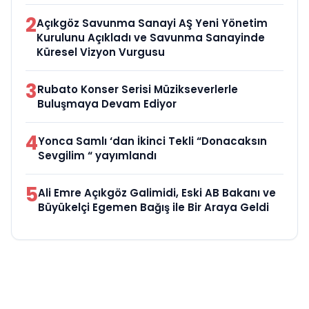
2
Açıkgöz Savunma Sanayi AŞ Yeni Yönetim
Kurulunu Açıkladı ve Savunma Sanayinde
Küresel Vizyon Vurgusu
3
Rubato Konser Serisi Müzikseverlerle
Buluşmaya Devam Ediyor
4
Yonca Samlı ‘dan İkinci Tekli “Donacaksın
Sevgilim “ yayımlandı
5
Ali Emre Açıkgöz Galimidi, Eski AB Bakanı ve
Büyükelçi Egemen Bağış ile Bir Araya Geldi