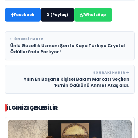
Facebook
X (Paylaş)
WhatsApp
ÖNCEKI HABER
Ünlü Güzellik Uzmanı Şerife Kaya Türkiye Crystal
Ödülleri’nde Parlıyor!
SONRAKI HABER
Yılın En Başarılı Kişisel Bakım Markası Seçilen
‘FE’nin Ödülünü Ahmet Ataş aldı.
İLGINIZI ÇEKEBILIR