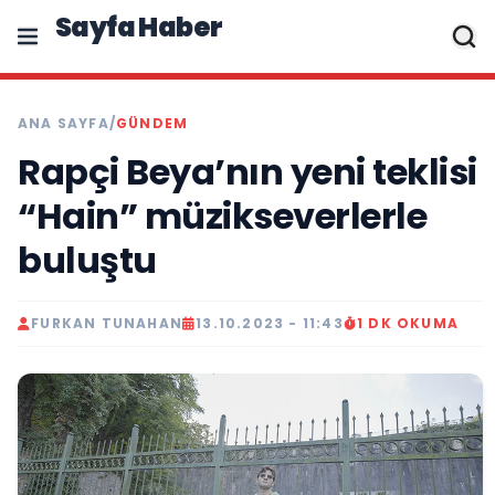
Sayfa Haber
ANA SAYFA
/
GÜNDEM
Rapçi Beya’nın yeni teklisi
“Hain” müzikseverlerle
buluştu
FURKAN TUNAHAN
13.10.2023 - 11:43
1 DK OKUMA