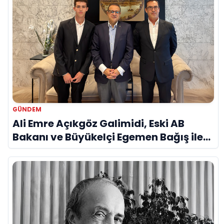
GÜNDEM
Ali Emre Açıkgöz Galimidi, Eski AB
Bakanı ve Büyükelçi Egemen Bağış ile
Bir Araya Geldi