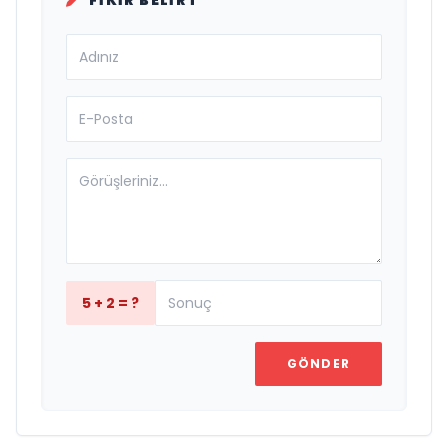
FIKIR BELIRT
5 + 2 = ?
GÖNDER