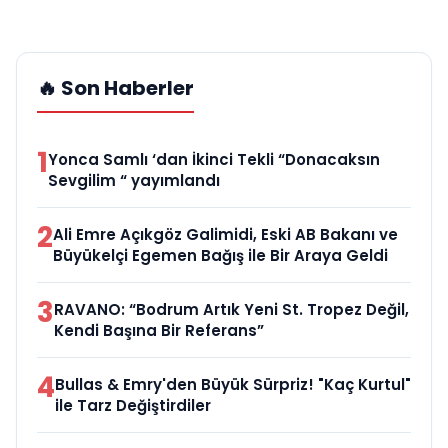
🔥 Son Haberler
1
Yonca Samlı ‘dan İkinci Tekli “Donacaksın
Sevgilim “ yayımlandı
2
Ali Emre Açıkgöz Galimidi, Eski AB Bakanı ve
Büyükelçi Egemen Bağış ile Bir Araya Geldi
3
RAVANO: “Bodrum Artık Yeni St. Tropez Değil,
Kendi Başına Bir Referans”
4
Bullas & Emry'den Büyük Sürpriz! "Kaç Kurtul"
ile Tarz Değiştirdiler