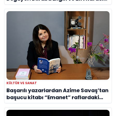
Evreni ‘AVENOİR’
KÜLTÜR VE SANAT
Başarılı yazarlardan Azime Savaş’tan
başucu kitabı “Emanet” raflardaki
yerini aldı