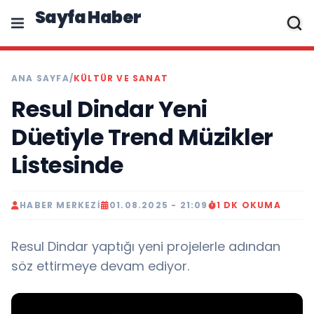
Sayfa Haber
ANA SAYFA
/
KÜLTÜR VE SANAT
Resul Dindar Yeni
Düetiyle Trend Müzikler
Listesinde
HABER MERKEZI
01.08.2025 - 21:09
1 DK OKUMA
Resul Dindar yaptığı yeni projelerle adından
söz ettirmeye devam ediyor.