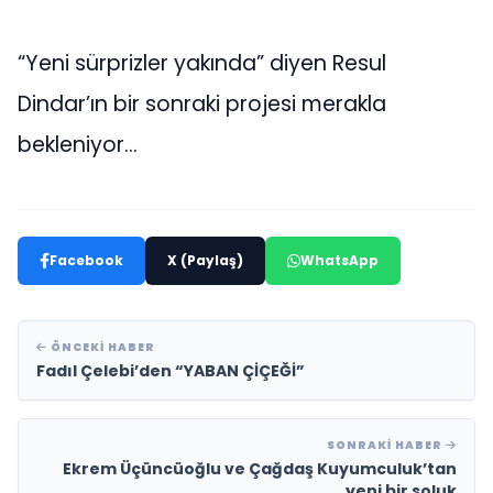
“Yeni sürprizler yakında” diyen Resul
Dindar’ın bir sonraki projesi merakla
bekleniyor…
Facebook
X (Paylaş)
WhatsApp
ÖNCEKI HABER
Fadıl Çelebi’den “YABAN ÇİÇEĞİ”
SONRAKI HABER
Ekrem Üçüncüoğlu ve Çağdaş Kuyumculuk’tan
yeni bir soluk