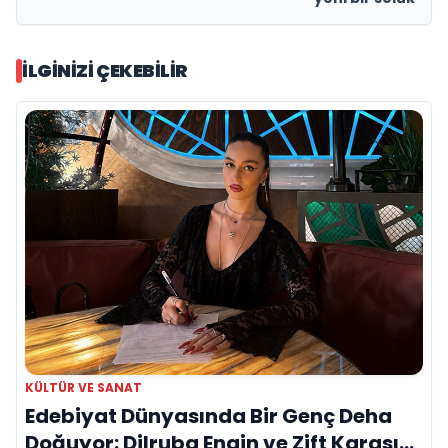
İLGINIZI ÇEKEBILIR
KÜLTÜR VE SANAT
Edebiyat Dünyasında Bir Genç Deha
Doğuyor: Dilruba Engin ve Zift Karası