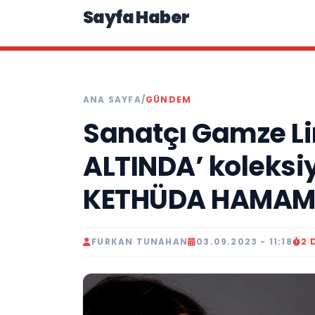
Sayfa Haber
ANA SAYFA
/
GÜNDEM
Sanatçı Gamze Li
ALTINDA’ koleksiy
KETHÜDA HAMAMI
FURKAN TUNAHAN
03.09.2023 - 11:18
2 