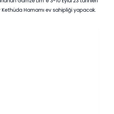
zırlanan Gamze Lim”e 3-10 Eylül’23 tarihleri
ev Kethüda Hamamı ev sahipliği yapacak.