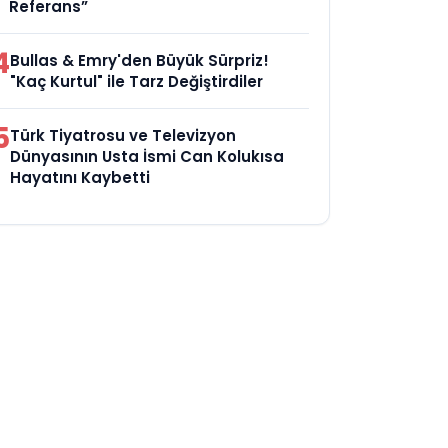
Referans”
4
Bullas & Emry'den Büyük Sürpriz!
"Kaç Kurtul" ile Tarz Değiştirdiler
5
Türk Tiyatrosu ve Televizyon
Dünyasının Usta İsmi Can Kolukısa
Hayatını Kaybetti