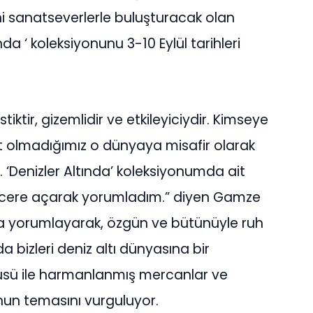
ni sanatseverlerle buluşturacak olan
da ‘ koleksiyonunu 3-10 Eylül tarihleri
stiktir, gizemlidir ve etkileyiciydir. Kimseye
Ait olmadığımız o dünyaya misafir olarak
 ‘Denizler Altında’ koleksiyonumda ait
ncere açarak yorumladım.” diyen Gamze
 da yorumlayarak, özgün ve bütünüyle ruh
a bizleri deniz altı dünyasına bir
rtüsü ile harmanlanmış mercanlar ve
yonun temasını vurguluyor.