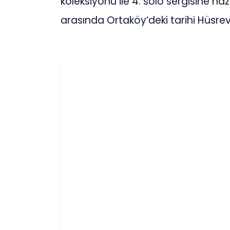
koleksiyonu ile 4. solo sergisine ha
arasında Ortaköy’deki tarihi Hüsr