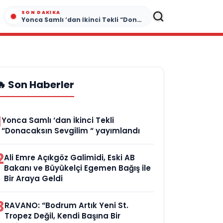
SON DAKIKA
Yonca Samlı ‘dan İkinci Tekli “Donacaksın Sevgilim “ yayımlandı
🔥 Son Haberler
1
Yonca Samlı ‘dan İkinci Tekli
“Donacaksın Sevgilim “ yayımlandı
2
Ali Emre Açıkgöz Galimidi, Eski AB
Bakanı ve Büyükelçi Egemen Bağış ile
Bir Araya Geldi
3
RAVANO: “Bodrum Artık Yeni St.
Tropez Değil, Kendi Başına Bir