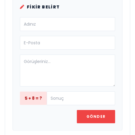
FIKIR BELIRT
5 + 8 = ?
GÖNDER