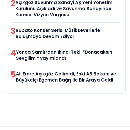
2
Açıkgöz Savunma Sanayi AŞ Yeni Yönetim
Kurulunu Açıkladı ve Savunma Sanayinde
Küresel Vizyon Vurgusu
3
Rubato Konser Serisi Müzikseverlerle
Buluşmaya Devam Ediyor
4
Yonca Samlı ‘dan İkinci Tekli “Donacaksın
Sevgilim “ yayımlandı
5
Ali Emre Açıkgöz Galimidi, Eski AB Bakanı ve
Büyükelçi Egemen Bağış ile Bir Araya Geldi