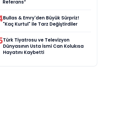
Referans”
4
Bullas & Emry'den Büyük Sürpriz!
"Kaç Kurtul" ile Tarz Değiştirdiler
5
Türk Tiyatrosu ve Televizyon
Dünyasının Usta İsmi Can Kolukısa
Hayatını Kaybetti