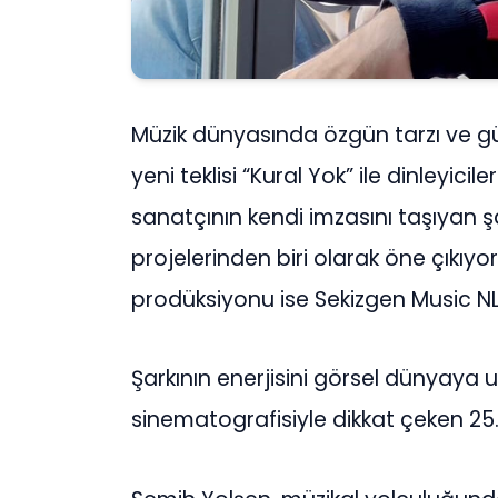
Müzik dünyasında özgün tarzı ve gü
yeni teklisi “Kural Yok” ile dinleyicil
sanatçının kendi imzasını taşıyan şa
projelerinden biri olarak öne çıkıy
prodüksiyonu ise Sekizgen Music NL e
Şarkının enerjisini görsel dünyaya u
sinematografisiyle dikkat çeken 2