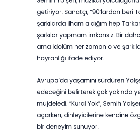
Semih Yolşen, müzikal yolculuğunda 
getiriyor. Sanatçı, “90’lardan beri 
şarkılarda ilham aldığım hep Tarkan 
şarkılar yapmam imkansız. Bir daha 
ama idolüm her zaman o ve şarkılar
hayranlığı ifade ediyor.
Avrupa’da yaşamını sürdüren Yol
edeceğini belirterek çok yakında y
müjdeledi. “Kural Yok”, Semih Yolşen
açarken, dinleyicilerine kendine ö
bir deneyim sunuyor.