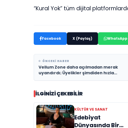
“Kural Yok” tüm dijital platformlar
Facebook
X (Paylaş)
WhatsApp
ÖNCEKI HABER
Vellum Zone daha açılmadan merak
uyandırdı; Üyelikler şimdiden hızla
doluyor
İLGINIZI ÇEKEBILIR
KÜLTÜR VE SANAT
Edebiyat
Dünyasında Bir