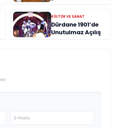
Azime Savaş’tan
başucu kitabı
KÜLTÜR VE SANAT
ı
“Emanet”
Dürdane 1901’de
raflardaki yerini
Unutulmaz Açılış
aldı
in!