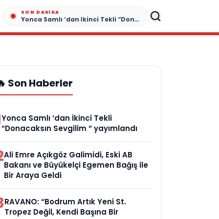
SON DAKIKA
Yonca Samlı ‘dan İkinci Tekli “Donacaksın Sevgilim “ yayımlandı
🔥 Son Haberler
1
Yonca Samlı ‘dan İkinci Tekli
“Donacaksın Sevgilim “ yayımlandı
2
Ali Emre Açıkgöz Galimidi, Eski AB
Bakanı ve Büyükelçi Egemen Bağış ile
Bir Araya Geldi
3
RAVANO: “Bodrum Artık Yeni St.
Tropez Değil, Kendi Başına Bir