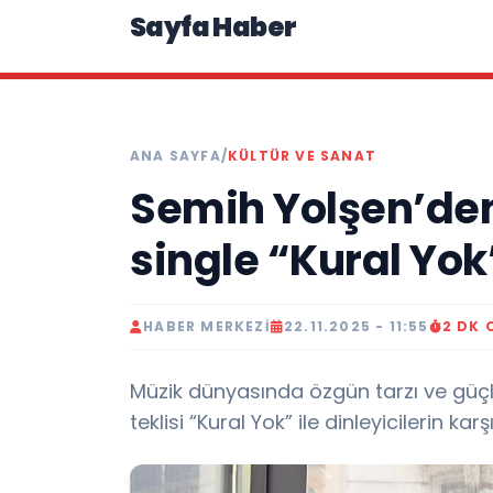
Sayfa Haber
ANA SAYFA
/
KÜLTÜR VE SANAT
Semih Yolşen’den 
single “Kural Yo
HABER MERKEZI
22.11.2025 - 11:55
2 DK
Müzik dünyasında özgün tarzı ve güçlü
teklisi “Kural Yok” ile dinleyicilerin karş