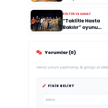
Genç Deha
Doğuyor: Dilruba
KÜLTÜR VE SANAT
Engin ve Zift Karas
“Taklitle Hasta
Evreni ‘AVENOİR’
Bakılır” oyunu
engelleri sanatla
aştı
Yorumlar (0)
Henüz yorum yazılmamış. İlk görüşü siz bildir
FIKIR BELIRT