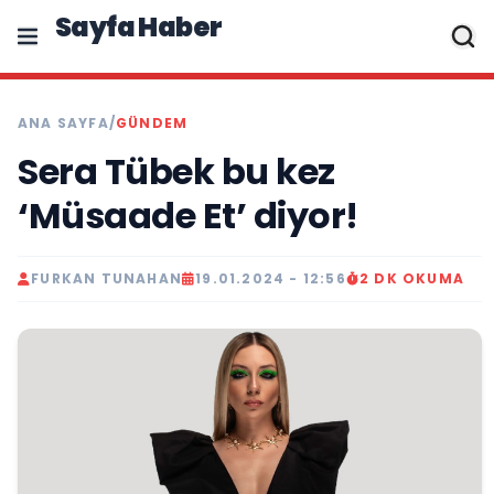
Sayfa Haber
ANA SAYFA
/
GÜNDEM
Sera Tübek bu kez
‘Müsaade Et’ diyor!
FURKAN TUNAHAN
19.01.2024 - 12:56
2 DK OKUMA