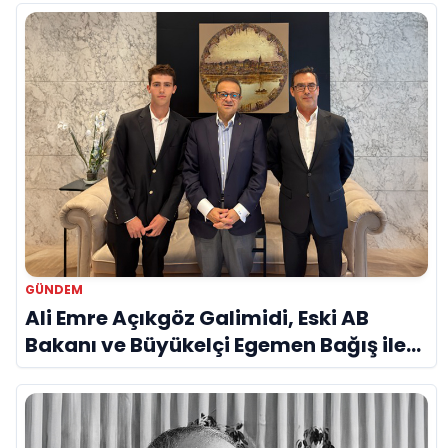
Vurgusu
GÜNDEM
Ali Emre Açıkgöz Galimidi, Eski AB
Bakanı ve Büyükelçi Egemen Bağış ile
Bir Araya Geldi