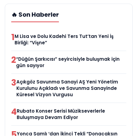
🔥 Son Haberler
1
M Lisa ve Dolu Kadehi Ters Tut’tan Yeni İş
Birliği: “Vişne”
2
“Düğün Şarkıcısı” seyircisiyle buluşmak için
gün sayıyor
3
Açıkgöz Savunma Sanayi AŞ Yeni Yönetim
Kurulunu Açıkladı ve Savunma Sanayinde
Küresel Vizyon Vurgusu
4
Rubato Konser Serisi Müzikseverlerle
Buluşmaya Devam Ediyor
5
Yonca Samlı ‘dan İkinci Tekli “Donacaksın